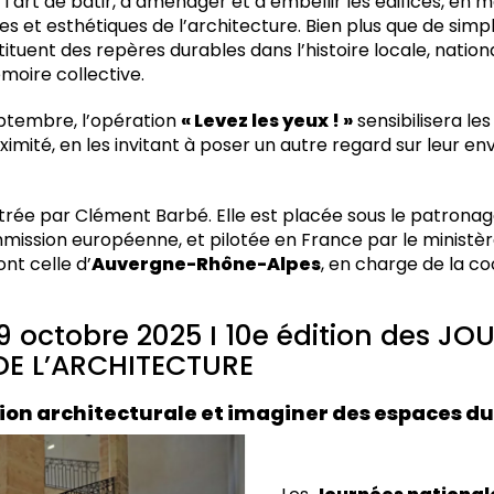
 l’art de bâtir, d’aménager et d’embellir les édifices, en 
es et esthétiques de l’architecture. Bien plus que de simp
tituent des repères durables dans l’histoire locale, natio
moire collective.
eptembre, l’opération
« Levez les yeux ! »
sensibilisera les
imité, en les invitant à poser un autre regard sur leur 
ustrée par Clément Barbé. Elle est placée sous le patrona
mission européenne, et pilotée en France par le ministère
nt celle d’
Auvergne-Rhône-Alpes
, en charge de la co
, 19 octobre 2025 I 10e édition des J
DE L’ARCHITECTURE
tion architecturale et imaginer des espaces d