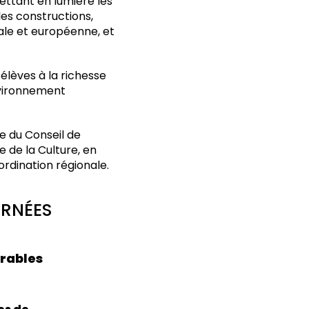
mettant en lumière les
les constructions,
nale et européenne, et
 élèves à la richesse
environnement
ge du Conseil de
 de la Culture, en
ordination régionale.
OURNÉES
urables