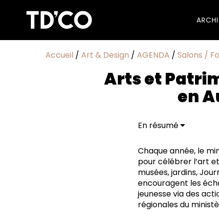
ARCH
Accueil
/
Art & Design
/
AGENDA
/
Salons / Fo
Arts et Patri
en A
En résumé
Samedi 17 mai 2025 I
Les 6, 7 et 8 juin 20
Chaque année, le min
19, 20,21 septembre
pour célébrer l’art e
Les 16,17, 18, 19 oc
musées, jardins, Jou
encouragent les échan
jeunesse via des acti
régionales du ministè