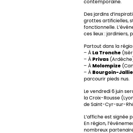
contemporaine.
Des jardins d’inspira
grottes artificielles,
fonctionnelle. L’évén
ces lieux : jardiniers
Partout dans la régi
– À
La Tronche
(Isèr
– À
Privas
(Ardèche),
– À
Molompize
(Cant
– À
Bourgoin-Jalli
parcourir pieds nus.
Le vendredi 6 juin se
la Croix-Rousse (Lyon
de Saint-Cyr-sur-Rhôn
L’affiche est signée p
En région, l’événem
nombreux partenaires