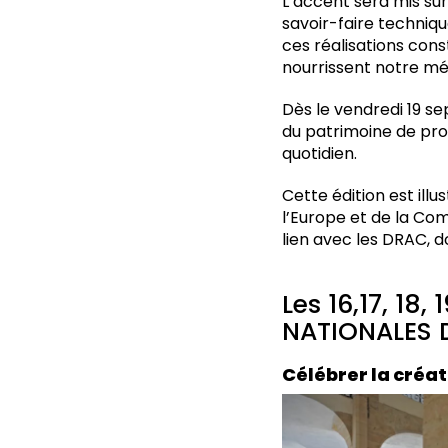
L’accent sera mis sur
savoir-faire techniqu
ces réalisations cons
nourrissent notre mé
Dès le vendredi 19 s
du patrimoine de prox
quotidien.
Cette édition est ill
l’Europe et de la Com
lien avec les DRAC, do
Les 16,17, 18
NATIONALES 
Célébrer la créa