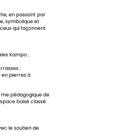
che, en passant par
que, symbolique et
e ceux qui façonnent
ales Kampo ;
rrasses ;
l en pierres à
 ferme pédagogique de
espace boisé classé
ec le soutien de