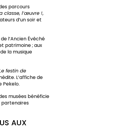
 des parcours
a classe, l’œuvre !
,
teurs d’un soir et
e de l’Ancien Évêché
et patrimoine ; aux
 de la musique
Le festin de
édite. L’affiche de
e Pekelo.
des musées bénéficie
x partenaires
VOUS AUX