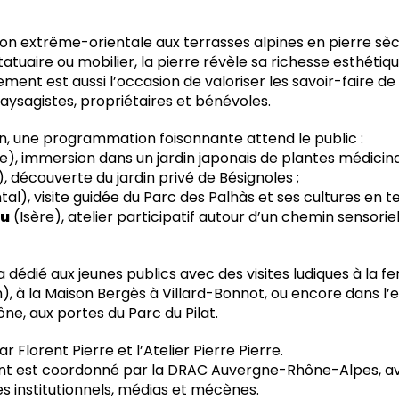
tion extrême-orientale aux terrasses alpines en pierre sè
 statuaire ou mobilier, la pierre révèle sa richesse esthéti
ement est aussi l’occasion de valoriser les savoir-faire d
, paysagistes, propriétaires et bénévoles.
on, une programmation foisonnante attend le public :
e), immersion dans un jardin japonais de plantes médicin
 découverte du jardin privé de Bésignoles ;
al), visite guidée du Parc des Palhàs et ses cultures en te
eu
(Isère), atelier participatif autour d’un chemin sensorie
ra dédié aux jeunes publics avec des visites ludiques à la
), à la Maison Bergès à Villard-Bonnot, ou encore dans l’
e, aux portes du Parc du Pilat.
ar Florent Pierre et l’Atelier Pierre Pierre.
ent est coordonné par la DRAC Auvergne-Rhône-Alpes, av
 institutionnels, médias et mécènes.