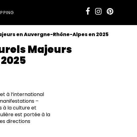
PPING
Majeurs en Auvergne-Rhône-Alpes en 2025
turels Majeurs
 2025
t à l’international
MOINE
 manifestations –
CHITECTURE
s à la culture et
ulière est portée à la
es directions