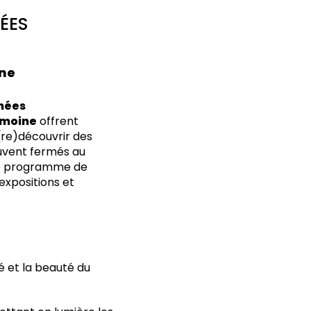
NÉES
ine
nées
imoine
offrent
(re)découvrir des
uvent fermés au
che programme de
, expositions et
 et la beauté du