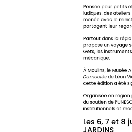
Pensée pour petits et
ludiques, des atelier
menée avec le minist
partagent leur regar
Partout dans la régio
propose un voyage sen
Gets, les instrument
mécanique.
À Moulins, le Musée 
Damoclès
de Léon Via
cette édition a été si
Organisée en région
du soutien de l’UNES
institutionnels et méd
Les 6, 7 et 8
JARDINS