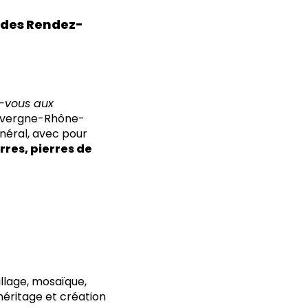
ur des Rendez-
-vous aux
uvergne-Rhône-
inéral, avec pour
rres, pierres de
illage, mosaïque,
héritage et création