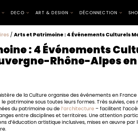
I
DECO
ART & DESIGN
DÉCONNECTION
SHO
ires
/
Arts et Patrimoine : 4 Événements Culturels 
moine : 4 Événements Cul
uvergne-Rhône-Alpes en
 21e édition de la Nuit européenne des musées
25 I 22e édition du RENDEZ-VOUS AUX JARDINS
istère de la Culture organise des événements en France e
 2025 I 42e édition des JOURNÉES EUROPÉENNES DU PATRI
t le patrimoine sous toutes leurs formes. Très suivies, ces
tobre 2025 I 10e édition des JOURNÉES NATIONALES DE L’AR
rnées du patrimoine ou de
l’architecture
– facilitent l’accè
ges entre disciplines et territoires. Une attention partic
ons d’éducation artistique inclusives, mises en œuvre par l
re.