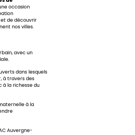
es de
une occasion
éation
 et de découvrir
nent nos villes.
bain, avec un
iale.
ouverts dans lesquels
, à travers des
c à la richesse du
 maternelle à la
rendre
DRAC Auvergne-