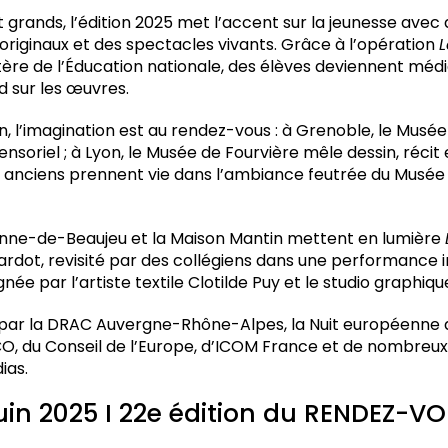
 grands, l’édition 2025 met l’accent sur la jeunesse avec
s originaux et des spectacles vivants. Grâce à l’opération
L
ère de l’Éducation nationale, des élèves deviennent média
d sur les œuvres.
n, l’imagination est au rendez-vous : à Grenoble, le Musé
soriel ; à Lyon, le Musée de Fourvière mêle dessin, récit 
s anciens prennent vie dans l’ambiance feutrée du Musée
Anne-de-Beaujeu et la Maison Mantin mettent en lumière
rdot, revisité par des collégiens dans une performance in
gnée par l’artiste textile Clotilde Puy et le studio graphiqu
 par la DRAC Auvergne-Rhône-Alpes, la Nuit européenne 
CO, du Conseil de l’Europe, d’ICOM France et de nombreu
ias.
 juin 2025 I 22e édition du RENDEZ-