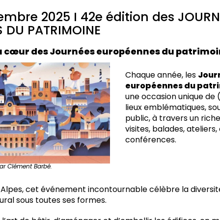
ptembre 2025 I 42e édition des JOUR
 DU PATRIMOINE
au cœur des Journées européennes du patrimo
Chaque année, les
Jour
européennes du patr
une occasion unique de 
lieux emblématiques, so
public, à travers un ri
visites, balades, ateliers
conférences.
 par Clément Barbé.
pes, cet événement incontournable célèbre la diversité
ural sous toutes ses formes.