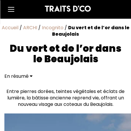
Accueil
/
ARCHI
/
Incognito
/
Du vert et de l’or dans le
Beaujolais
Du vert et de l’or dans
le Beaujolais
En résumé
Aérien et intimiste
Un cocon en trois actes
Entre pierres dorées, teintes végétales et éclats de
lumière, la bâtisse ancienne reprend vie, offrant un
nouveau visage aux coteaux du Beaujolais.