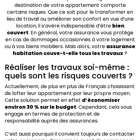
Recourir à un professionnel : les assurances travaux
destination de votre appartement comporte
à connaître
certains risques. Que ce soit pour le transformer en
Assurance habitation et travaux : quel impact sur vos
lieu de travail ou améliorer son confort en vue d’une
cotisations ?
location, il s’avère indispensable d’être
bien
couvert
. En général, votre assurance vous protège
en cas de dommages occasionnés à votre logement
ou à vos biens mobiliers. Mais alors, votre
assurance
habitation couve-t-elle tous les travaux
?
Réaliser les travaux soi-même :
quels sont les risques couverts ?
Actuellement, de plus en plus de Français choisissent
de lofter leur appartement par leur propre moyen.
Cette solution permet en effet
d’économiser
environ 30 % sur le budget
. Cependant, cela vous
engage en termes de protection et de
responsabilité auprès des assurances.
C’est aussi pourquoi il convient toujours de contacter