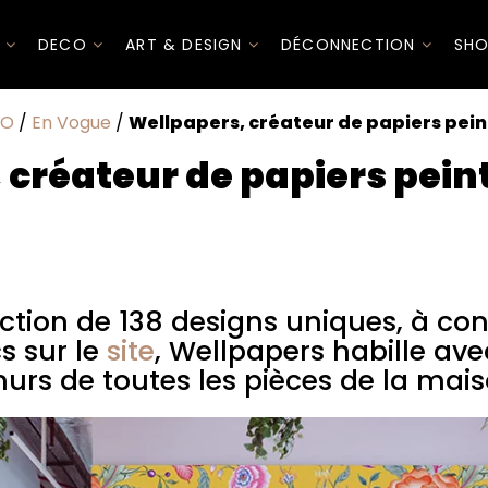
I
DECO
ART & DESIGN
DÉCONNECTION
SHO
CO
/
En Vogue
/
Wellpapers, créateur de papiers pein
 créateur de papiers pein
 138 designs uniques, à configurer en quelques clics sur le
 audace les murs de toutes les pièces de la maison.
ction de 138 designs uniques, à con
s sur le
site
, Wellpapers habille avec
urs de toutes les pièces de la mai