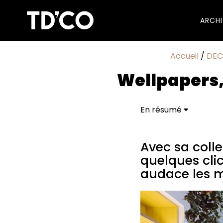
ARCH
Accueil
/
DE
Wellpapers,
En résumé
Avec sa collection de
habille avec style et
Avec sa colle
quelques clic
audace les m