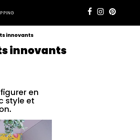
PPING
ts innovants
ts innovants
 site, Wellpapers
figurer en
 style et
son.