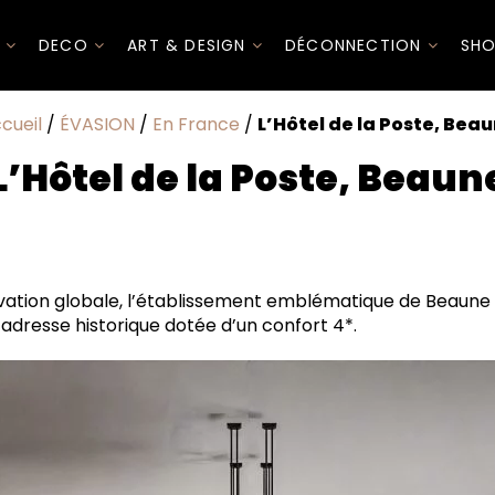
I
DECO
ART & DESIGN
DÉCONNECTION
SHO
cueil
/
ÉVASION
/
En France
/
L’Hôtel de la Poste, Bea
L’Hôtel de la Poste, Beaun
ation globale, l’établissement emblématique de Beaune 
 adresse historique dotée d’un confort 4*.