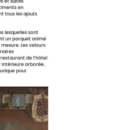
 et suites
âtiments en
t tous les ajouts
s lesquelles sont
ent un parquet animé
 mesure. Les velours
inaires
restaurant de l’hôtel
intérieure arborée.
 unique pour