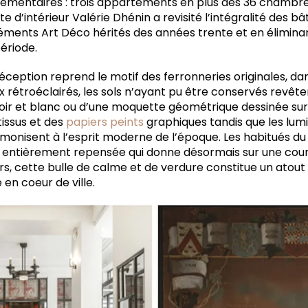
mentaires : trois appartements en plus des 36 chambres
te d’intérieur Valérie Dhénin a revisité l’intégralité des b
éments Art Déco hérités des années trente et en éliminan
période.
ception reprend le motif des ferronneries originales, dan
x rétroéclairés, les sols n’ayant pu être conservés revêt
 noir et blanc ou d’une moquette géométrique dessinée sur
tissus et des
papiers peints
graphiques tandis que les lum
onisent à l’esprit moderne de l’époque. Les habitués du 
 entièrement repensée qui donne désormais sur une cour 
rs, cette bulle de calme et de verdure constitue un atout
 en coeur de ville.