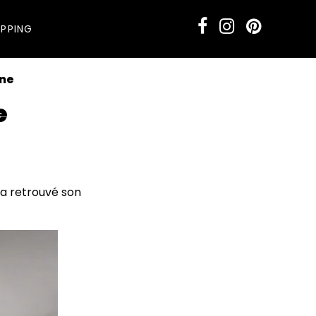
PPING
une
e
a retrouvé son