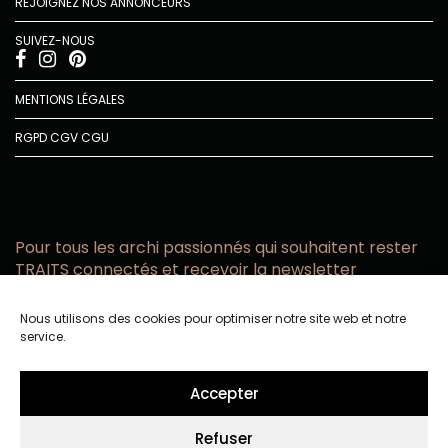
REJOIGNEZ NOS ANNONCEURS
SUIVEZ-NOUS
MENTIONS LÉGALES
RGPD
CGV
CGU
Pour tous les archi passionnés qui souhaitent rester
TRAITS connectés et recevoir la newsletter
Vous acceptez de recevoir l’actualité TRAITS D’CO par
Nous utilisons des cookies pour optimiser notre site web et notre
email
service.
Vous affirmez avoir pris connaissance de notre politique de
confidentialité.
Accepter
Refuser