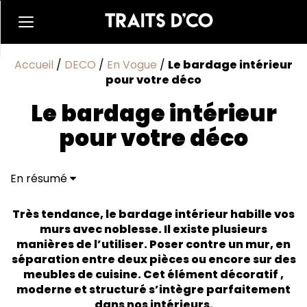
Accueil
/
DECO
/
En Vogue
/
Le bardage intérieur
pour votre déco
Le bardage intérieur
pour votre déco
En résumé
Les avantages du bardage intérieur
Les matériaux utilisés pour le bardage intérieur
Très tendance, le bardage intérieur habille vos
Quel bois utilisé pour un bardage intérieur sans
murs avec noblesse. Il existe plusieurs
entretien ?
manières de l’utiliser. Poser contre un mur, en
Comment installer un bardage d'intérieur ?
séparation entre deux pièces ou encore sur des
meubles de cuisine. Cet élément décoratif ,
moderne et structuré s’intègre parfaitement
dans nos intérieurs.