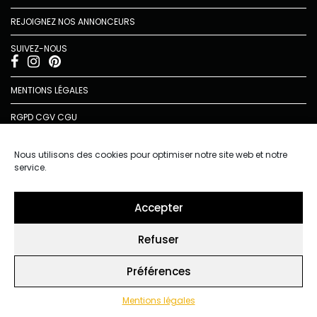
REJOIGNEZ NOS ANNONCEURS
SUIVEZ-NOUS
MENTIONS LÉGALES
RGPD
CGV
CGU
Nous utilisons des cookies pour optimiser notre site web et notre
service.
Pour tous les archi passionnés qui souhaitent rester
Accepter
TRAITS connectés et recevoir la newsletter
Vous acceptez de recevoir l’actualité TRAITS D’CO par
Refuser
email
Vous affirmez avoir pris connaissance de notre politique de
Préférences
confidentialité.
Mentions légales