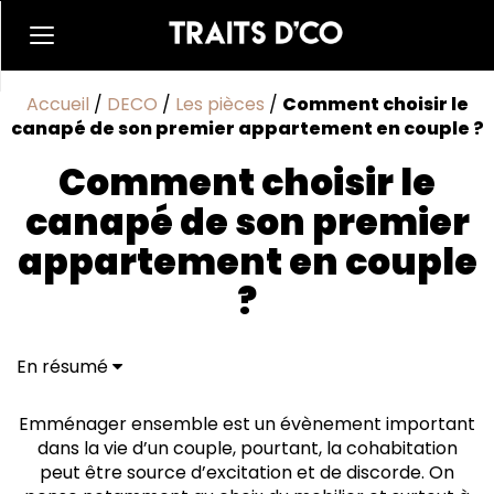
Accueil
/
DECO
/
Les pièces
/
Comment choisir le
canapé de son premier appartement en couple ?
Comment choisir le
canapé de son premier
appartement en couple
?
En résumé
Un canapé bien taillé pour le salon
Quelques conseils pour marier le style de canapé et
Emménager ensemble est un évènement important
la décoration
dans la vie d’un couple, pourtant, la cohabitation
Quels critères pour choisir la couleur et le matériau ?
peut être source d’excitation et de discorde. On
La sélection de caractéristiques particulières pour le