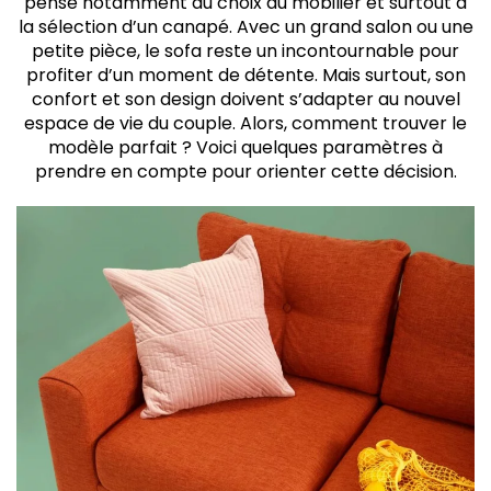
pense notamment au choix du mobilier et surtout à
canapé
la sélection d’un canapé. Avec un grand salon ou une
Tester différents canapés en personne si possible
petite pièce, le sofa reste un incontournable pour
profiter d’un moment de détente. Mais surtout, son
confort et son design doivent s’adapter au nouvel
espace de vie du couple. Alors, comment trouver le
modèle parfait ? Voici quelques paramètres à
prendre en compte pour orienter cette décision.