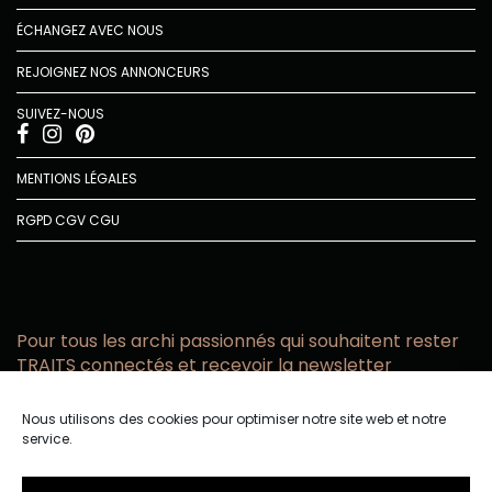
ÉCHANGEZ AVEC NOUS
REJOIGNEZ NOS ANNONCEURS
SUIVEZ-NOUS
MENTIONS LÉGALES
RGPD
CGV
CGU
Pour tous les archi passionnés qui souhaitent rester
TRAITS connectés et recevoir la newsletter
Vous acceptez de recevoir l’actualité TRAITS D’CO par
Nous utilisons des cookies pour optimiser notre site web et notre
email
service.
Vous affirmez avoir pris connaissance de notre politique de
confidentialité.