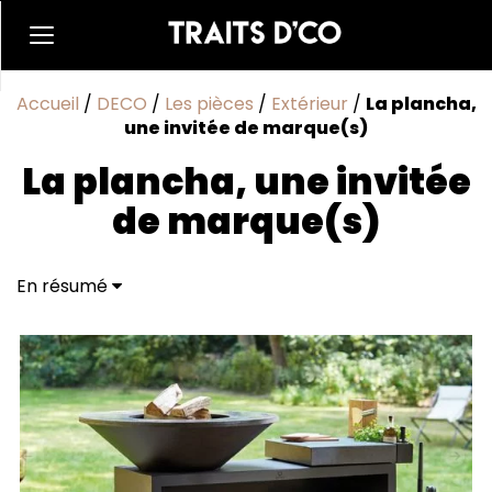
Accueil
/
DECO
/
Les pièces
/
Extérieur
/
La plancha,
une invitée de marque(s)
La plancha, une invitée
de marque(s)
En résumé