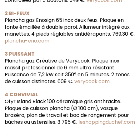
contrôlées par 3 boutons. 549 €.
verycook.com
2 BI-FEUX
Plancha gaz Enosign 65 inox deux feux. Plaque en
fonte émaillée à double paroi. Allumeur intégré aux
manettes. 4 pieds réglables antidérapants. 769,30 €.
plancha-eno.com
3 PUISSANT
Plancha gaz Créative de Verycook. Plaque inox
massif professionnel de 6 mm ultra résistant.
Puissance de 7,2 kW soit 350° en 5 minutes. 2 zones
de cuisson distinctes. 609 €.
verycook.com
4 CONVIVIAL
Ofyr Island Black 100 céramique gris anthracite.
Plaque de cuisson plancha (Ø 100 cm), vasque
braséro, plan de travail et bac de rangement pour
bûches ou ustensiles. 3 795 €.
leshoppingduchef.com