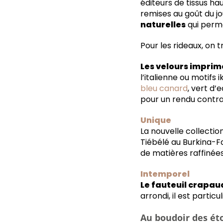
éditeurs de tissus h
remises au goût du jo
naturelles
qui perme
Pour les rideaux, on 
Les velours imprim
l’italienne ou motifs 
bleu canard
, vert d’
pour un rendu contras
Unique
La nouvelle collecti
Tiébélé au Burkina-Fa
de matières raffinées
Intemporel
Le fauteuil crapau
arrondi, il est parti
Au boudoir des ét