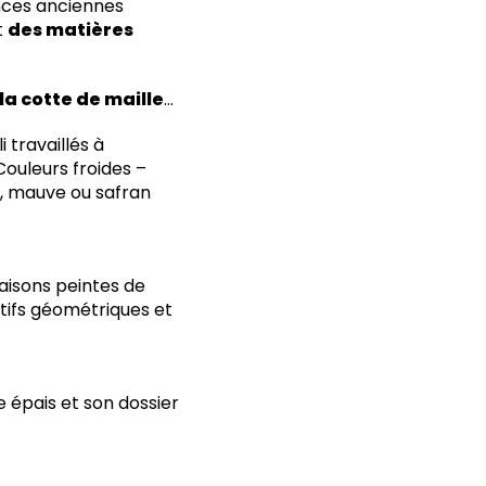
ances anciennes
t
des matières
la cotte de maille
…
i travaillés à
 Couleurs froides –
é, mauve ou safran
sons peintes de
otifs géométriques et
 épais et son dossier