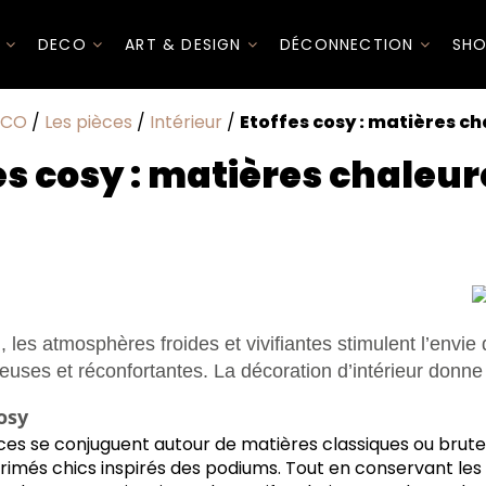
I
DECO
ART & DESIGN
DÉCONNECTION
SHO
ECO
/
Les pièces
/
Intérieur
/
Etoffes cosy : matières c
es cosy : matières chaleu
 les atmosphères froides et vivifiantes stimulent l’envie
uses et réconfortantes. La décoration d’intérieur donne 
osy
nces se conjuguent autour de matières classiques ou brute
imés chics inspirés des podiums. Tout en conservant les 