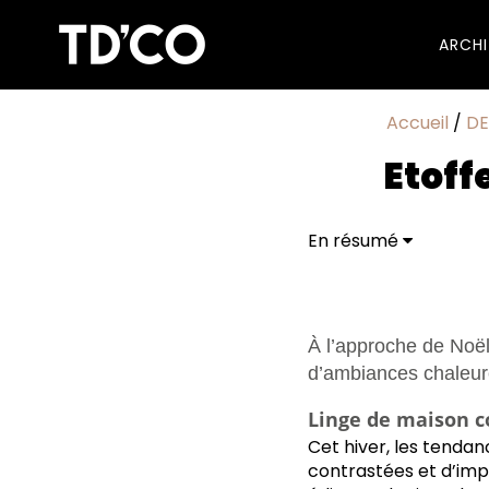
ARCH
Accueil
/
D
Etoff
En résumé
Linge de maison cosy
À l’approche de Noël,
d’ambiances chaleure
Linge de maison c
Cet hiver, les tenda
contrastées et d’impr