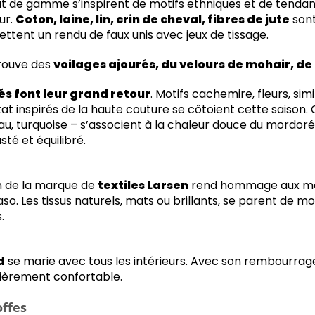
aut de gamme s’inspirent de motifs ethniques et de tend
ur.
Coton, laine, lin, crin de cheval, fibres de jute
son
ttent un rendu de faux unis avec jeux de tissage.
trouve des
voilages ajourés, du velours de mohair, de 
és font leur grand retour
. Motifs cachemire, fleurs, simil
ikat inspirés de la haute couture se côtoient cette saison.
eau, turquoise – s’associent à la chaleur douce du mordor
té et équilibré.
on de la marque de
textiles Larsen
rend hommage aux mai
so. Les tissus naturels, mats ou brillants, se parent de m
.
d
se marie avec tous les intérieurs. Avec son rembourrage
culièrement confortable.
offes