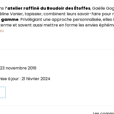
s l
’atelier raffiné du Boudoir des Étoffes
, Gaëlle Gog
ne Vanier, tapissier, combinent leurs savoir-faire pour 
de gamme
. Privilégiant une approche personnalisée, elles 
ng terme et savent aussi mettre en forme les envies éphém
eu
: 23 novembre 2016
se à jour : 21 février 2024
t
Les comme