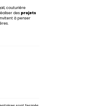
ail, couturière
réaliser des
projets
invitent à penser
ères.
ntaires sont fermés.