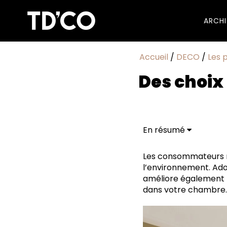
ARCH
Accueil
/
DECO
/
Les 
Des choix
En résumé
Quels sont les avanta
Pourquoi choisir un m
Les consommateurs m
Comment rendre une 
l’environnement. Ado
Textiles écologiques
améliore également la
Dormir mieux, vivre 
dans votre chambre.