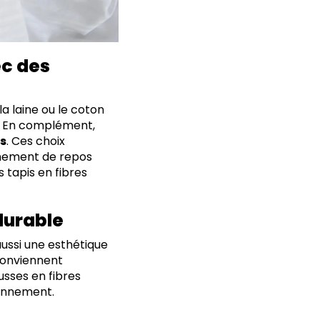
c des
a laine ou le coton
e. En complément,
s
. Ces choix
nnement de repos
s tapis en fibres
durable
ussi une esthétique
 conviennent
usses en fibres
ronnement.