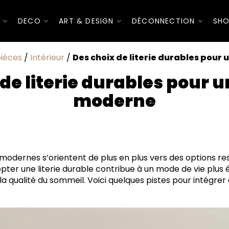
I
DECO
ART & DESIGN
DÉCONNECTION
SHO
pièces
/
Intérieur
/
Des choix de literie durables pou
 de literie durables pour 
moderne
ges de la literie durable ?
atelas en latex naturel ?
odernes s’orientent de plus en plus vers des options r
chambre plus durable avec des matériaux naturels ?
pter une literie durable contribue à un mode de vie plus 
 pour un style moderne et durable
 qualité du sommeil. Voici quelques pistes pour intégrer
mieux