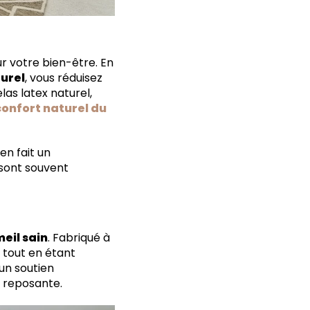
ur votre bien-être. En
urel
, vous réduisez
s latex naturel,
confort naturel du
en fait un
sont souvent
eil sain
. Fabriqué à
l tout en étant
un soutien
s reposante.