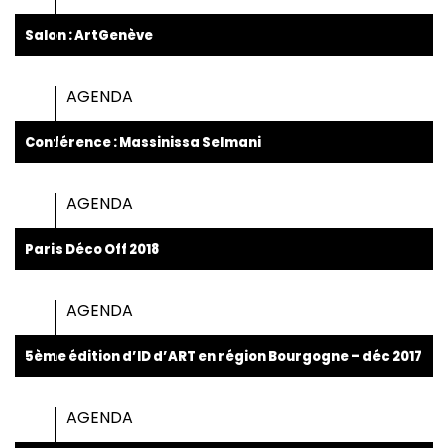
Salon : ArtGenève
AGENDA
Conférence : Massinissa Selmani
AGENDA
Paris Déco Off 2018
AGENDA
5ème édition d’ID d’ART en région Bourgogne – déc 2017
AGENDA