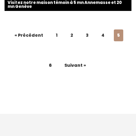
Visitez notre maison témoin à 5 mn Annemasse et 20
mn Genève
« Précédent
1
2
3
4
5
6
Suivant »