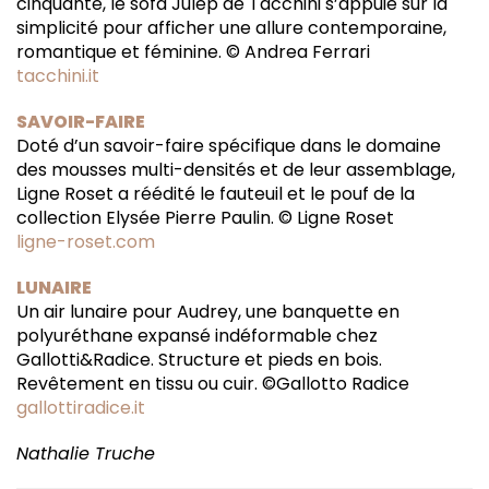
cinquante, le sofa Julep de Tacchini s’appuie sur la
simplicité pour afficher une allure contemporaine,
romantique et féminine. © Andrea Ferrari
tacchini.it
SAVOIR-FAIRE
Doté d’un savoir-faire spécifique dans le domaine
des mousses multi-densités et de leur assemblage,
Ligne Roset a réédité le fauteuil et le pouf de la
collection Elysée Pierre Paulin. © Ligne Roset
ligne-roset.com
LUNAIRE
Un air lunaire pour Audrey, une banquette en
polyuréthane expansé indéformable chez
Gallotti&Radice. Structure et pieds en bois.
Revêtement en tissu ou cuir. ©Gallotto Radice
gallottiradice.it
Nathalie Truche