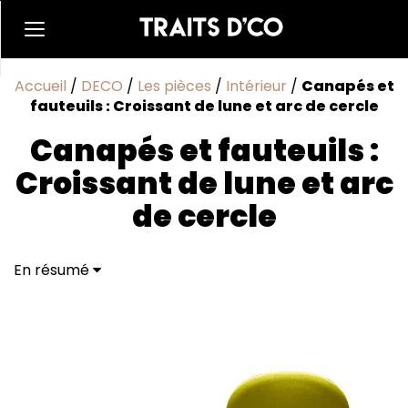
Accueil
/
DECO
/
Les pièces
/
Intérieur
/
Canapés et
fauteuils : Croissant de lune et arc de cercle
Canapés et fauteuils :
Croissant de lune et arc
de cercle
En résumé
Kenapa Slot Online Viral? Ini Alasannya!
Cara Main Slot Cuma Modal 10K
Mengenal Scatter: Kunci Dapetin Maxwin
Tips & Trik Biar Slot Makin Gacor!
Kenapa Sekarang Waktu yang Tepat Buat Main Slot?
Siap Gaskeun & Cuan?