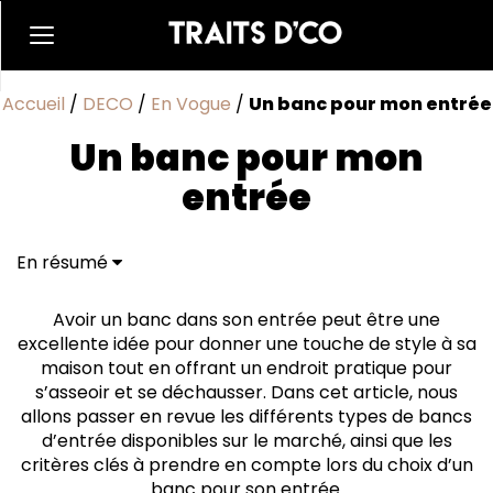
Accueil
/
DECO
/
En Vogue
/
Un banc pour mon entrée
Un banc pour mon
entrée
En résumé
Les différents types de bancs d'entrée
Comment choisir le bon banc d'entrée
Avoir un banc dans son entrée peut être une
Où placer son banc d'entrée
excellente idée pour donner une touche de style à sa
Comment décorer son banc d'entrée
maison tout en offrant un endroit pratique pour
Kenapa Harus Main di SLOT88?
s’asseoir et se déchausser. Dans cet article, nous
Keuntungan Eksklusif Buat Member SLOT88
allons passer en revue les différents types de bancs
Trik Rahasia Biar Menang Terus di SLOT88
d’entrée disponibles sur le marché, ainsi que les
Cara Daftar dan Mulai Main Sekarang!
critères clés à prendre en compte lors du choix d’un
banc pour son entrée.