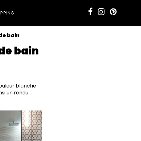
PPING
 de bain
 de bain
couleur blanche
nsi un rendu