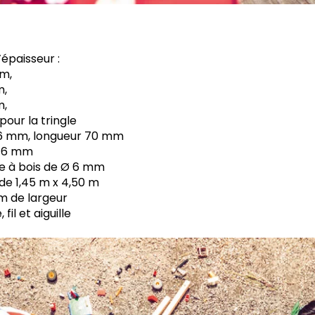
épaisseur :
 m,
m,
m,
pour la tringle
Ø 6 mm, longueur 70 mm
Ø 6 mm
e à bois de Ø 6 mm
 de 1,45 m x 4,50 m
m de largeur
fil et aiguille