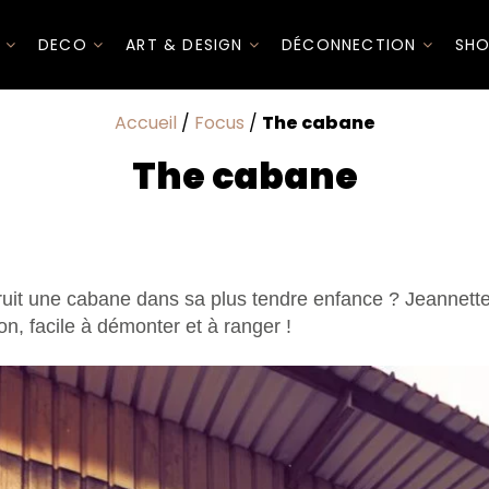
I
DECO
ART & DESIGN
DÉCONNECTION
SHO
Accueil
/
Focus
/
The cabane
The cabane
ruit une cabane dans sa plus tendre enfance ? Jeannett
on, facile à démonter et à ranger !