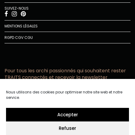
SUIVEZ-NOUS
MENTIONS LÉGALES
RGPD
CGV
CGU
Pour tous les archi passionnés qui souhaitent rester
TRAITS connectés et recevoir la newsletter
Vous acceptez de recevoir l’actualité TRAITS D’CO par
Nous utilisons des cookies pour optimiser notre site web et notre
email
service.
Vous affirmez avoir pris connaissance de notre politique de
confidentialité.
Accepter
Refuser