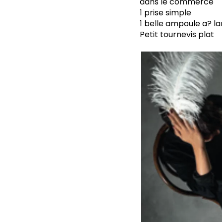
dans le commerce
1 prise simple
1 belle ampoule a? l
Petit tournevis plat