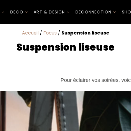
I
DECO
ART & DESIGN
DÉCONNECTION
SHO
Accueil
/
Focus
/
Suspension liseuse
Suspension liseuse
Pour éclairer vos soirées, voi