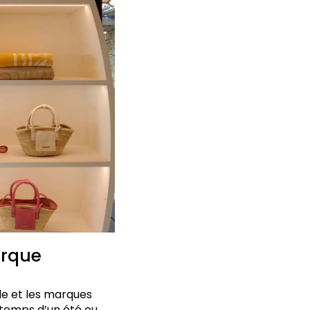
arque
de et les marques
e temps d’un été ou