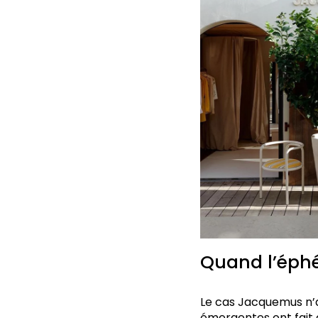
Quand l’éph
Le cas Jacquemus n’a
émergentes ont fait d