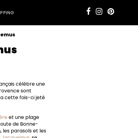
PPING
uemus
mus
rançais célèbre une
Provence sont
 cette fois-ci jeté
ère
et une plage
 route de Bonne-
 les parasols et les
e
Jacquemus
, se