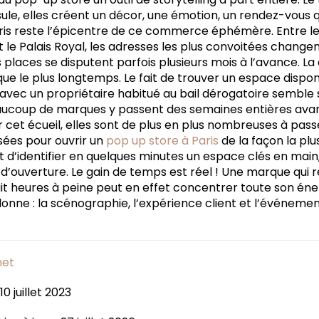
ule, elles créent un décor, une émotion, un rendez-vous q
ris reste l’épicentre de ce commerce éphémère. Entre le 
le Palais Royal, les adresses les plus convoitées changen
es places se disputent parfois plusieurs mois à l’avance. La 
oque le plus longtemps. Le fait de trouver un espace disp
 avec un propriétaire habitué au bail dérogatoire semble s
aucoup de marques y passent des semaines entières avan
r cet écueil, elles sont de plus en plus nombreuses à pas
sées pour ouvrir un
pop up store à Paris
de la façon la pl
st d’identifier en quelques minutes un espace clés en main, 
 d’ouverture. Le gain de temps est réel ! Une marque qui r
it heures à peine peut en effet concentrer toute son éner
nne : la scénographie, l’expérience client et l’événemen
net
0 juillet 2023