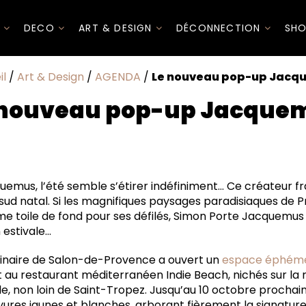
I
DECO
ART & DESIGN
DÉCONNECTION
SHO
il
/
Art & Design
/
AGENDA
/
Le nouveau pop-up Jacq
 nouveau pop-up Jacque
elle
vient une signature de marque
emus, l’été semble s’étirer indéfiniment… Ce créateur f
 sud natal. Si les magnifiques paysages paradisiaques de 
e toile de fond pour ses défilés, Simon Porte Jacquemus a
 estivale…
 originaire de Salon-de-Provence a ouvert un
espace éphém
nt au restaurant méditerranéen Indie Beach, nichés sur la
, non loin de Saint-Tropez. Jusqu’au 10 octobre prochain,
yures jaunes et blanches, arborant fièrement la signatur