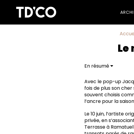
ARCH
Accue
Le
En résumé
Jacquemus à Ramatu
Quand l'éphémère de
Avec le pop-up Jacqu
fois de plus son cher
souvent choisis comm
l’ancre pour la saison
Le 10 juin, l’artiste
privée, en s’associa
Terrasse à Ramatuelle
transats parés de ra