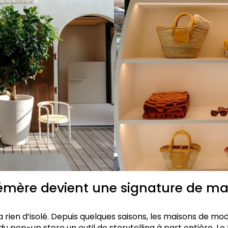
émère devient une signature de m
 rien d’isolé. Depuis quelques saisons, les maisons de mo
u pop-up store un outil de storytelling à part entière. L