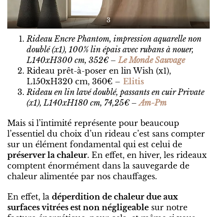
3
Rideau Encre Phantom, impression aquarelle non
doublé (x1), 100% lin épais avec rubans à nouer,
L140xH300 cm, 352€ –
Le Monde Sauvage
Rideau prêt-à-poser en lin Wish (x1),
L150xH320 cm, 360€ –
Elitis
Rideau en lin lavé doublé, passants en cuir Private
(x1), L140xH180 cm, 74,25€ –
Am-Pm
Mais si l’intimité représente pour beaucoup
l’essentiel du choix d’un rideau c’est sans compter
sur un élément fondamental qui est celui de
préserver la chaleur.
En effet, en hiver, les rideaux
comptent énormément dans la sauvegarde de
chaleur alimentée par nos chauffages.
En effet, la
déperdition de chaleur due aux
surfaces vitrées est non négligeable
sur notre