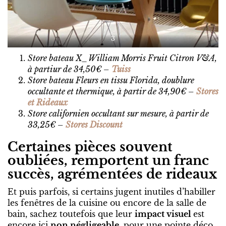
3
Store bateau X_William Morris Fruit Citron V&A,
à partiur de 34,50€ –
Tuiss
Store bateau Fleurs en tissu Florida, doublure
occultante et thermique, à partir de 34,90€ –
Stores
et Rideaux
Store californien occultant sur mesure, à partir de
33,25€ –
Stores Discount
Certaines pièces souvent
oubliées, remportent un franc
succès, agrémentées de rideaux
Et puis parfois, si certains jugent inutiles d’habiller
les fenêtres de la cuisine ou encore de la salle de
bain, sachez toutefois que leur
impact visuel
est
encore ici
non négligeable
, pour une pointe déco