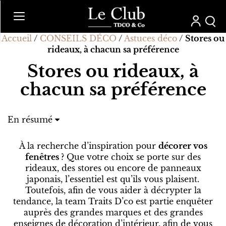
Accueil
/
CONSEILS DÉCO
/
Astuces déco
/
Stores ou
rideaux, à chacun sa préférence
Stores ou rideaux, à
chacun sa préférence
En résumé
Oubliés les clichés, osons les rideaux
Certaines pièces souvent oubliées, remportent un
À la recherche d’inspiration pour
décorer vos
franc succès, agrémentées de rideaux
fenêtres
? Que votre choix se porte sur des
Mélanger ou non les motifs, telle est la question
rideaux, des stores ou encore de panneaux
Rideaux à oeillets, à fronces, à anneaux, ils sont
japonais, l’essentiel est qu’ils vous plaisent.
tous dans la tendance
Toutefois, afin de vous aider à décrypter la
Geeks et rideaux font bon ménage
tendance, la team Traits D’co est partie enquêter
auprès des grandes marques et des grandes
enseignes de décoration d’intérieur, afin de vous