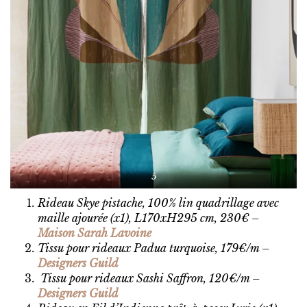
5
Rideau Skye pistache, 100% lin quadrillage avec
maille ajourée (x1), L170xH295 cm, 230€ –
Maison
Sarah Lavoine
Tissu pour rideaux Padua turquoise, 179€/m –
Designers Guild
Tissu pour rideaux Sashi Saffron, 120€/m –
Designers Guild