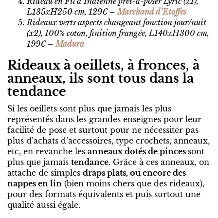
Rideau en Fil d’Indienne prêt-à-poser Lyric (x1),
L135xH250 cm, 129€ –
Marchand d’Etoffes
Rideaux verts aspects changeant fonction jour/nuit
(x2), 100% coton, finition frangée, L140xH300 cm,
199€ –
Madura
Rideaux à oeillets, à fronces, à
anneaux, ils sont tous dans la
tendance
Si les oeillets sont plus que jamais les plus
représentés dans les grandes enseignes pour leur
facilité de pose et surtout pour ne nécessiter pas
plus d’achats d’accessoires, type crochets, anneaux,
etc, en revanche les
anneaux dotés de pinces
sont
plus que jamais
tendance.
Grâce à ces anneaux, on
attache de simples
draps plats, ou encore des
nappes en lin
(bien moins chers que des rideaux),
pour des formats équivalents et puis surtout une
qualité aussi égale.