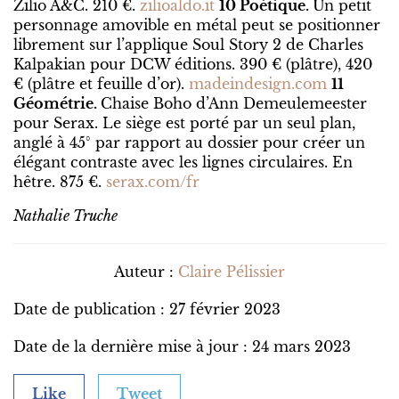
Zilio A&C. 210 €.
zilioaldo.it
10 Poétique.
Un petit
personnage amovible en métal peut se positionner
librement sur l’applique Soul Story 2 de Charles
Kalpakian pour DCW éditions. 390 € (plâtre), 420
€ (plâtre et feuille d’or).
madeindesign.com
11
Géométrie.
Chaise Boho d’Ann Demeulemeester
pour Serax. Le siège est porté par un seul plan,
anglé à 45° par rapport au dossier pour créer un
élégant contraste avec les lignes circulaires. En
hêtre. 875 €.
serax.com/fr
Nathalie Truche
Auteur :
Claire Pélissier
Date de publication : 27 février 2023
Date de la dernière mise à jour : 24 mars 2023
Like
Tweet