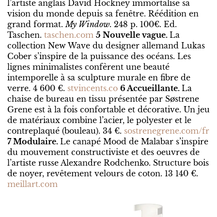
l’artiste anglais David Hockney immortalise sa
vision du monde depuis sa fenêtre. Réédition en
grand format.
My Window.
248 p. 100€. Ed.
Taschen.
taschen.com
5 Nouvelle vague.
La
collection New Wave du designer allemand Lukas
Cober s’inspire de la puissance des océans. Les
lignes minimalistes confèrent une beauté
intemporelle à sa sculpture murale en fibre de
verre. 4 600 €.
stvincents.co
6 Accueillante.
La
chaise de bureau en tissu présentée par Søstrene
Grene est à la fois confortable et décorative. Un jeu
de matériaux combine l’acier, le polyester et le
contreplaqué (bouleau). 34 €.
sostrenegrene.com/fr
7 Modulaire.
Le canapé Mood de Malabar s’inspire
du mouvement constructiviste et des oeuvres de
l’artiste russe Alexandre Rodchenko. Structure bois
de noyer, revêtement velours de coton. 13 140 €.
meillart.com