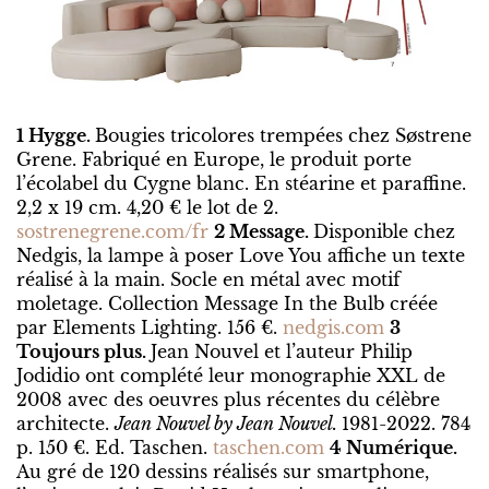
1 Hygge.
Bougies tricolores trempées chez Søstrene
Grene. Fabriqué en Europe, le produit porte
l’écolabel du Cygne blanc. En stéarine et paraffine.
2,2 x 19 cm. 4,20 € le lot de 2.
sostrenegrene.com/fr
2 Message.
Disponible chez
Nedgis, la lampe à poser Love You affiche un texte
réalisé à la main. Socle en métal avec motif
moletage. Collection Message In the Bulb créée
par Elements Lighting. 156 €.
nedgis.com
3
Toujours plus.
Jean Nouvel et l’auteur Philip
Jodidio ont complété leur monographie XXL de
2008 avec des oeuvres plus récentes du célèbre
architecte.
Jean Nouvel by Jean Nouvel.
1981-2022. 784
p. 150 €. Ed. Taschen.
taschen.com
4 Numérique.
Au gré de 120 dessins réalisés sur smartphone,