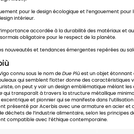
Cabinet
ement pour le design écologique et l’engouement pour le
esign intérieur.
rcus
 l’importance accordée à la durabilité des matériaux et a
sormais obligatoire pour le respect de la planète.
des nouveautés et tendances émergentes repérées au sal
r Toan NGuyen
Pendant Major.
più
Bom
 Vigo connu sous le nom de
Due Più
est un objet étonnant 
 rouleaux qui semblent flotter donne des caractéristiques
turiste, on peut y voir un design emblématique mêlant les
e
qui transparaît à travers la structure métallique minima
eonia
 excentrique et pionnier qui se manifeste dans l’utilisation
t présenté par Acerbis avec une armature en acier et d
e déchets de l’industrie alimentaire, selon les principes 
ndent compatible avec l’éthique contemporaine.