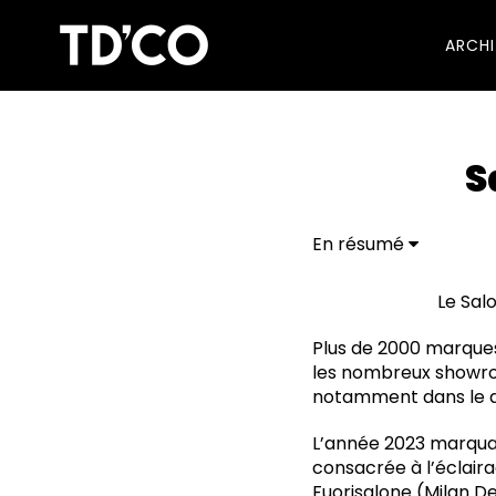
ARCH
S
En résumé
Acerbis Due più
Acerbis Créso
Le Sal
Baxter
Tacchini Flock
Plus de 2000 marques
Tacchini Sempronia 
les nombreux showroo
Tacchini Dialogo de 
notamment dans le qu
Saba. Teatro Magico.
Saba. Pixel Light
L’année 2023 marquai
Porro. Screen, conçu
consacrée à l’éclaira
Poltrona Frau. Ikiper
Fuorisalone (Milan D