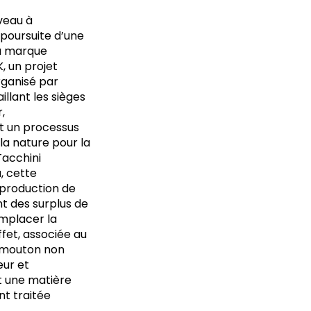
veau à
poursuite d’une
La marque
, un projet
rganisé par
llant les sièges
,
t un processus
la nature pour la
Tacchini
, cette
 production de
nt des surplus de
mplacer la
ffet, associée au
de mouton non
eur et
t une matière
t traitée