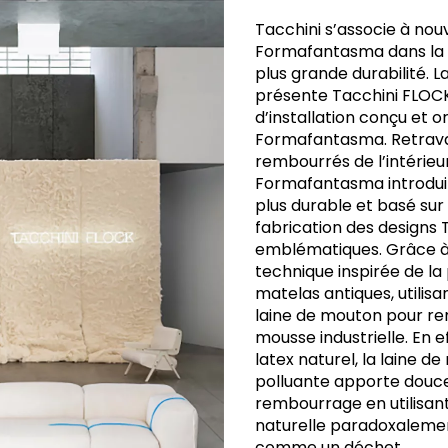
Tacchini s’associe à nou
Formafantasma dans la 
plus grande durabilité. 
présente Tacchini FLOCK
d’installation conçu et o
Formafantasma. Retravai
rembourrés de l’intérieur
Formafantasma introdui
plus durable et basé sur 
fabrication des designs 
emblématiques. Grâce à
technique inspirée de la
matelas antiques, utilisa
laine de mouton pour re
mousse industrielle. En e
latex naturel, la laine 
polluante apporte douc
rembourrage en utilisan
naturelle paradoxalemen
comme un déchet.