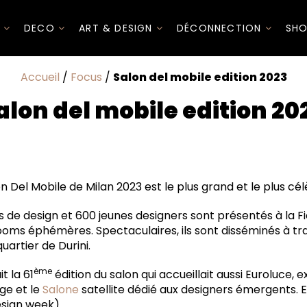
I
DECO
ART & DESIGN
DÉCONNECTION
SHO
Accueil
/
Focus
/
Salon del mobile edition 2023
alon del mobile edition 20
on Del Mobile de Milan 2023 est le plus grand et le plus c
 de design et 600 jeunes designers sont présentés à la Fi
de Tobia Scarpa
ms éphémères. Spectaculaires, ils sont disséminés à trave
Tobia Scarpa
artier de Durini.
ème
t la 61
édition du salon qui accueillait aussi Euroluce, 
 par Iaco Design Studio + CRS Porro
ge et le
Salone
satellite dédié aux designers émergents. E
u
esign week).