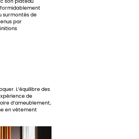
ec son plateau
er formidablement
ou surmontés de
tenus par
initions
oquer. L’équilibre des
expérience de
stoire d’ameublement,
rme en vêtement