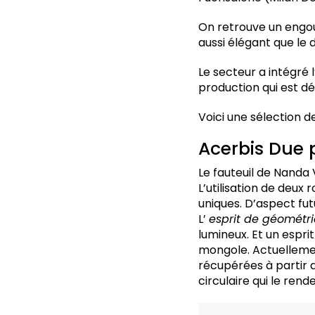
Poltrona Frau. Duo/
Pierre Frey. Litho
On retrouve un engou
Pierre Frey. Verso
aussi élégant que le d
Andcosta lighting. Ci
Nilufar Open Edtion
Le secteur a intégré
Hermes
production qui est dé
Moooi. Knitty
Voici une sélection 
Fendi Casa. Totu pa
Nemolighting. Elisse 
Acerbis Due 
Roche Bobois. Bom
B&B Italia. Baydur
Le fauteuil de Nanda
Poliform. Strata
L’utilisation de deux
Cassina
uniques. D’aspect fu
Flos. Arco K
L’
esprit de géométri
Cristina Célestino. P
lumineux. Et un esprit
mongole. Actuellemen
récupérées à partir d
circulaire qui le re