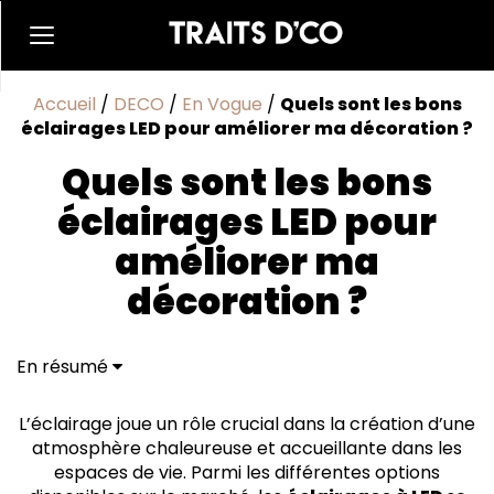
Accueil
/
DECO
/
En Vogue
/
Quels sont les bons
éclairages LED pour améliorer ma décoration ?
Quels sont les bons
éclairages LED pour
améliorer ma
décoration ?
En résumé
Les Dalles LED ou Panneaux LED
Les ampoules LED
L’éclairage joue un rôle crucial dans la création d’une
Les Réglettes LED
atmosphère chaleureuse et accueillante dans les
Quel est l’éclairage le plus adapté pour chaque
espaces de vie. Parmi les différentes options
pièce ?