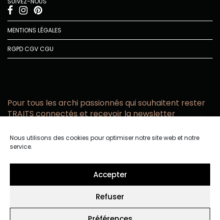
SUIVEZ-NOUS
MENTIONS LÉGALES
RGPD
CGV
CGU
Pour tous les archi passionnés qui souhaitent rester
TRAITS connectés et recevoir la newsletter
Vous acceptez de recevoir l’actualité TRAITS D’CO par
Nous utilisons des cookies pour optimiser notre site web et notre
email
service.
Vous affirmez avoir pris connaissance de notre politique de
confidentialité.
Accepter
Refuser
Préférences