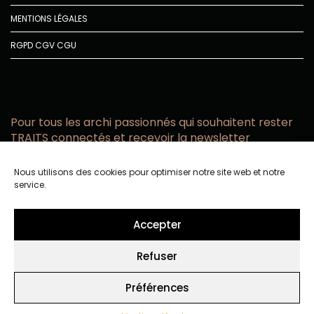
MENTIONS LÉGALES
RGPD
CGV
CGU
Pour tous les archi passionnés qui souhaitent rester
TRAITS connectés et recevoir la newsletter
Vous acceptez de recevoir l’actualité TRAITS D’CO par
Nous utilisons des cookies pour optimiser notre site web et notre
email
service.
Vous affirmez avoir pris connaissance de notre politique de
confidentialité.
Accepter
Refuser
Préférences