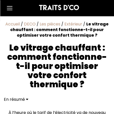
Accueil
/
DECO
/
Les pièces
/
Extérieur
/
Le vitrage
chauffant : comment fonctionne-t-il pour
optimiser votre confort thermique ?
Le vitrage chauffant :
comment fonctionne-
t-il pour optimiser
votre confort
thermique ?
En résumé
Qu’est-ce qu’un vitrage chauffant ?
Quels sont les avantages du verre chauffant ?
À l’heure où le tarif de l’électricité va de nouveau