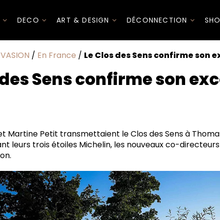
I
DECO
ART & DESIGN
DÉCONNECTION
SHO
ÉVASION
/
En France
/
Le Clos des Sens confirme son 
 des Sens confirme son ex
sponsable
et Martine Petit transmettaient le Clos des Sens à Thomas
t leurs trois étoiles Michelin, les nouveaux co-directeur
son.