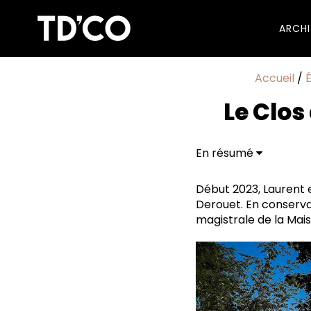
ARCH
Accueil
/
Le Clos
En résumé
Du jardin à l’assiette
Gastronomie écore
Début 2023, Laurent 
Derouet. En conservan
magistrale de la Mai