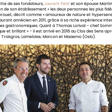
ette de ses fondateurs,
Laurent Petit
et son épouse Martine
n de son établissement « les deux personnes les plus fidè
Derouet, décrit comme « amoureux de nature et hypersensi
aurant annécien en 2011, grâce à sa riche expérience inte
esses gastronomiques. Quant à Thomas Lorival – chef Somm
que et brillant » – il est arrivé en 2016 au Clos des Sens a
és Troisgros, Lameloise, Marcon et Maaemo (Oslo).