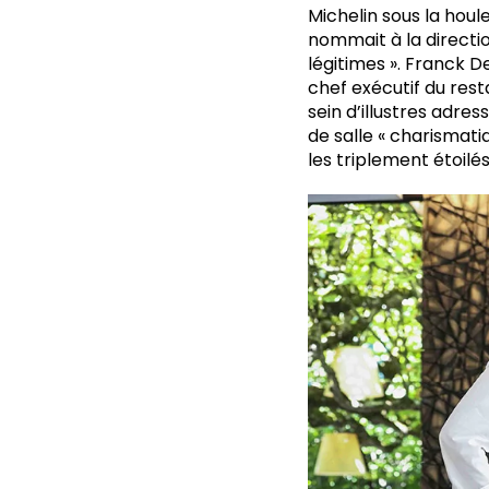
Michelin sous la houl
nommait à la directio
légitimes ». Franck 
chef exécutif du rest
sein d’illustres adr
de salle « charismati
les triplement étoil