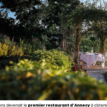
Sens devenait le
premier restaurant d’Annecy
à obtenir