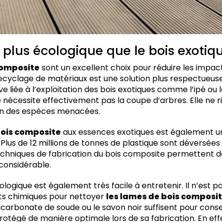
l plus écologique que le bois exotiq
composite
sont un excellent choix pour réduire les imp
 recyclage de matériaux est une solution plus respectueus
e liée à l’exploitation des bois exotiques comme l’ipé ou l
 nécessite effectivement pas la coupe d’arbres. Elle ne 
tion des espèces menacées.
bois composite
aux essences exotiques est également u
Plus de 12 millions de tonnes de plastique sont déversée
chniques de fabrication du bois composite permettent do
considérable.
ologique est également très facile à entretenir. Il n’est 
its chimiques pour nettoyer
les lames de bois composi
carbonate de soude ou le savon noir suffisent pour conse
otégé de manière optimale lors de sa fabrication. En effet