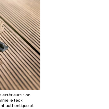
s extérieurs. Son
omme le teck
nt authentique et