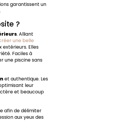
tions garantissent un
.
site ?
rieurs
. Alliant
créer une belle
extérieurs. Elles
été. Faciles à
er une piscine sans
gn
et authentique. Les
optimisant leur
actère et beaucoup
e afin de délimiter
ression aux yeux des