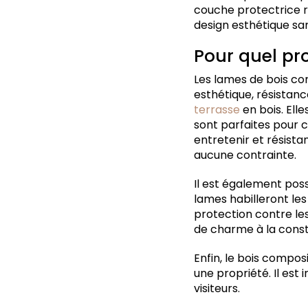
couche protectrice ré
design esthétique san
Pour quel pro
Les lames de bois co
esthétique, résistance
terrasse
en bois. Ell
sont parfaites pour 
entretenir et résista
aucune contrainte.
Il est également poss
lames habilleront les
protection contre le
de charme à la const
Enfin, le bois compos
une propriété. Il est
visiteurs.