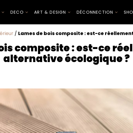
I
DECO
ART & DESIGN
DÉCONNECTION
SHO
érieur
/
Lames de bois composite : est-ce réellement
is composite : est-ce ré
alternative écologique ?
e est-il avantageux ?
ologique que le bois exotique ?
iser les lames de bois composite ?