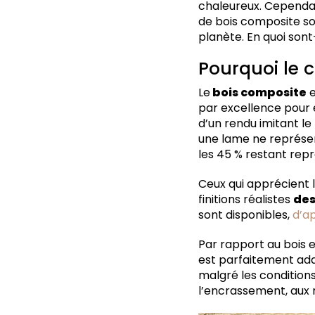
chaleureux. Cependan
de bois composite so
planète. En quoi sont
Pourquoi le 
Le
bois composite
e
par excellence pour e
d’un rendu imitant le
une lame ne représen
les 45 % restant rep
Ceux qui apprécient l
finitions réalistes
des
sont disponibles,
d’a
Par rapport au bois e
est parfaitement adap
malgré les condition
l’encrassement, aux r