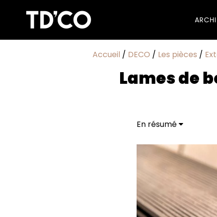
ARCH
Accueil
/
DECO
/
Les pièces
/
Ext
Lames de bo
En résumé
Pourquoi le composit
En quoi est-il plus éc
Pour quel projet util