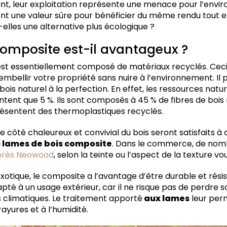
t, leur exploitation représente une menace pour l’envi
nt une valeur sûre pour bénéficier du même rendu tout e
-elles une alternative plus écologique ?
composite est-il avantageux ?
st essentiellement composé de matériaux recyclés. Ceci f
mbellir votre propriété sans nuire à l’environnement. Il 
 bois naturel à la perfection. En effet, les ressources nat
tent que 5 %. Ils sont composés à 45 % de fibres de bois 
résentent des thermoplastiques recyclés.
e côté chaleureux et convivial du bois seront satisfaits à
 lames de bois composite
. Dans le commerce, de nom
près Neowood
, selon la teinte ou l’aspect de la texture vou
xotique, le composite a l’avantage d’être durable et résis
té à un usage extérieur, car il ne risque pas de perdre so
s climatiques. Le traitement apporté
aux lames
leur perm
ayures et à l’humidité.