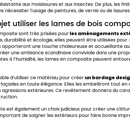
sistante aux moisissures et aux insectes. De plus, les fini
s nécessiter l’usage de peintures, de vernis ou de lasures
jet utiliser les lames de bois compo
mposite sont très prisées pour
les aménagements exté
, durabilité et écologie, elles peuvent être utilisées pour
es apporteront une touche chaleureuse et accueillante aux 
créer une ambiance scandinave conviviale dans une propri
ntes à l’humidité, les lames en composite peuvent entour
ible d’utiliser ce matériau pour créer
un bardage desi
 façades en toute élégance. Elles les embelliront tout en 
s agressions extérieures. Ce revêtement donnera du car
ruction.
ite est également un choix judicieux pour créer une clôtur
 important de soigner les extérieurs pour faire bonne imp