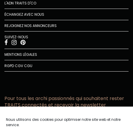
L'ADN TRAITS D'CO
ÉCHANGEZ AVEC NOUS
REJOIGNEZ NOS ANNONCEURS
SUIVEZ-NOUS
MENTIONS LÉGALES
RGPD
CGV
CGU
Pour tous les archi passionnés qui souhaitent rester
TRAITS connectés et recevoir la newsletter
Vous acceptez de recevoir l’actualité TRAITS D’CO par
Nous utilisons des cookies pour optimiser notre site web et notre
email
service.
Vous affirmez avoir pris connaissance de notre politique de