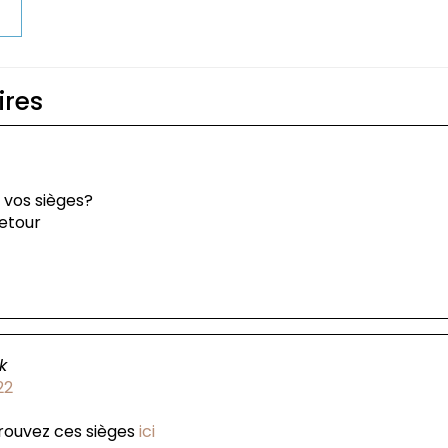
t
res
 vos sièges?
retour
t
k
22
rouvez ces sièges
ici