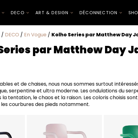
I
DECO
ART & DESIGN
DÉCONNECTION
SHO
/
DECO
/
En Vogue
/
Kolho Series par Matthew Day 
Series par Matthew Day 
tables et de chaises, nous nous sommes surtout intéressés
ue, serpentine et ultra moderne. Les ondulations du serp
 la tentation, le chaos et la raison. Les coloris choisis son
r les courbures des pieds notamment.