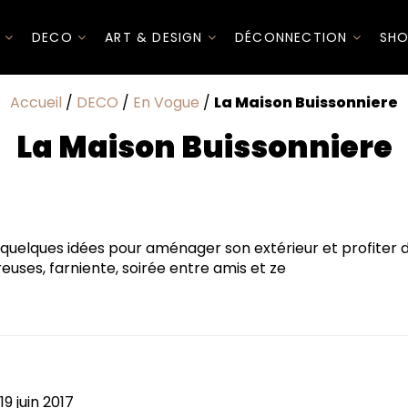
I
DECO
ART & DESIGN
DÉCONNECTION
SHO
Accueil
/
DECO
/
En Vogue
/
La Maison Buissonniere
La Maison Buissonniere
ci quelques idées pour aménager son extérieur et profiter du
euses, farniente, soirée entre amis et ze
19 juin 2017