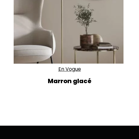
En Vogue
Marron glacé