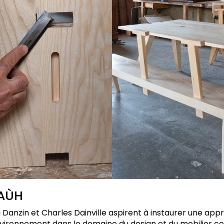
JAÙH
 Danzin et Charles Dainville aspirent à instaurer une app
vironnement dans le domaine du design et du mobilier c