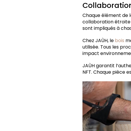
Collaboratio
Chaque élément de la
collaboration étroite
sont impliqués à chaq
Chez JAÙH, le
bois
ma
utilisée. Tous les pr
impact environnemen
JAÙH garantit l’authe
NFT. Chaque pièce est