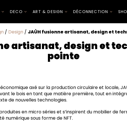
I
DECO
ART & DESIGN
DÉCONNECTION
SHO
gn
/
Design
/
JAÙH fusionne artisanat, design et tech
e artisanat, design et te
pointe
nale et écologique
onomique axé sur la production circulaire et locale, JAÙH,
vant le bois en tant que matière première, tout en intégra
xte de nouvelles technologies.
produites en micro séries et s’inspirent du mobilier de fer
tité numérique sous forme de NFT.