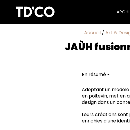
ARCH
Accueil
/
Art & Desi
JAÙH fusionn
En résumé
Collaboration artisa
Ils forment JAÙH
Adoptant un modèle éc
en poitevin, met en a
design dans un conte
Leurs créations sont 
enrichies d’une iden