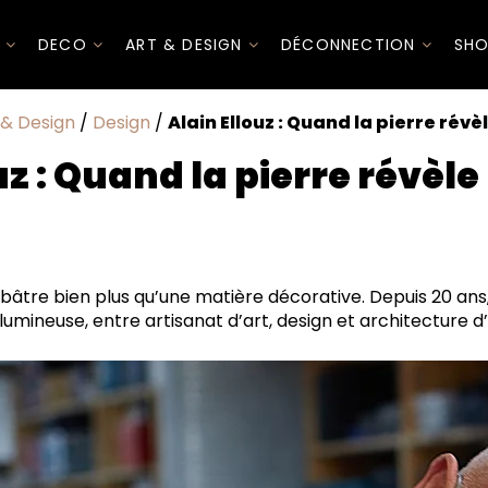
I
DECO
ART & DESIGN
DÉCONNECTION
SHO
 & Design
/
Design
/
Alain Ellouz : Quand la pierre révè
uz : Quand la pierre révèle
l’albâtre bien plus qu’une matière décorative. Depuis 20 ans
lumineuse, entre artisanat d’art, design et architecture d’