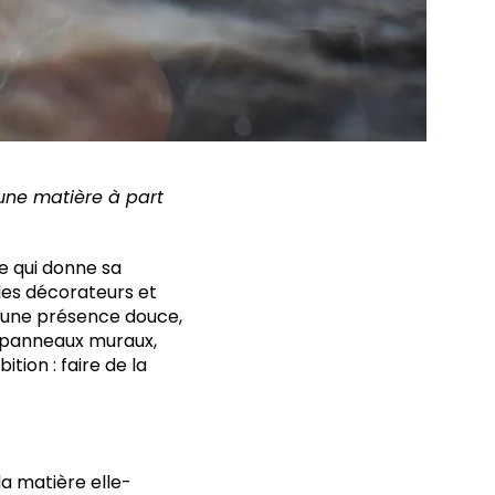
e une matière à part
le qui donne sa
les décorateurs et
use une présence douce,
, panneaux muraux,
ion : faire de la
 la matière elle-