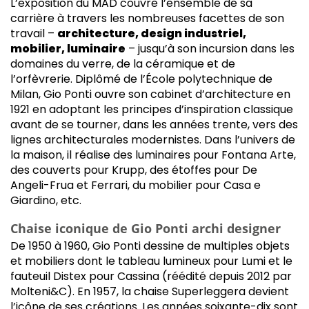
L’exposition du MAD couvre l’ensemble de sa
carrière à travers les nombreuses facettes de son
travail –
architecture, design industriel,
mobilier, luminaire
– jusqu’à son incursion dans les
domaines du verre, de la céramique et de
l’orfèvrerie. Diplômé de l’École polytechnique de
Milan, Gio Ponti ouvre son cabinet d’architecture en
1921 en adoptant les principes d’inspiration classique
avant de se tourner, dans les années trente, vers des
lignes architecturales modernistes. Dans l’univers de
la maison, il réalise des luminaires pour Fontana Arte,
des couverts pour Krupp, des étoffes pour De
Angeli-Frua et Ferrari, du mobilier pour Casa e
Giardino, etc.
Chaise iconique de Gio Ponti archi designer
De 1950 à 1960, Gio Ponti dessine de multiples objets
et mobiliers dont le tableau lumineux pour Lumi et le
fauteuil Distex pour Cassina (réédité depuis 2012 par
Molteni&C). En 1957, la chaise Superleggera devient
l’icône de ses créations. Les années soixante-dix sont