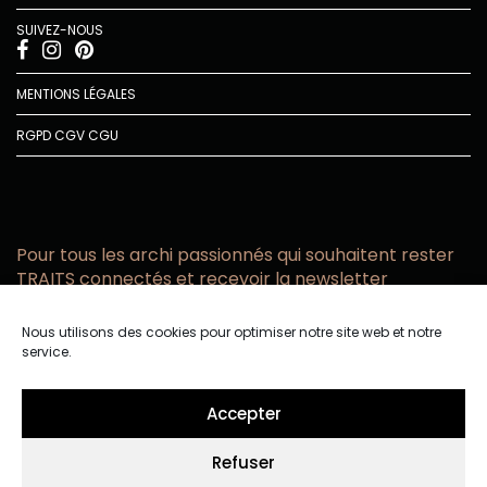
SUIVEZ-NOUS
MENTIONS LÉGALES
RGPD
CGV
CGU
Pour tous les archi passionnés qui souhaitent rester
TRAITS connectés et recevoir la newsletter
Vous acceptez de recevoir l’actualité TRAITS D’CO par
Nous utilisons des cookies pour optimiser notre site web et notre
email
service.
Vous affirmez avoir pris connaissance de notre politique de
confidentialité.
Accepter
Refuser