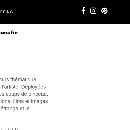
PPING
sans fin
cours thématique
l’artiste. Déployées
 des coups de pinceau,
tions, films et images
’étrange et le
ques aux