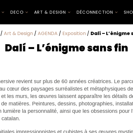
I
DECO
ART & DESIGN
DÉCONNECTION
SHO
/
Art & Design
/
AGENDA
/
Exposition
/
Dalí – L’énigme 
Dalí – L’énigme sans fin
ersive revient sur plus de 60 années créatrices. Le par
au cœur des paysages surréalistes et métaphysiques de 
 et les murs, les œuvres laissent apparaître les détails
x de matières. Peintures, dessins, photographies, installa
 lumière la personnalité, ainsi que les obsessions pour l
 catalan.
itiales impressionnistes et cubistes à ses œuvres mysti