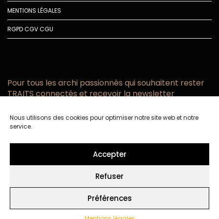
MENTIONS LÉGALES
RGPD
CGV
CGU
Pour tous les archi passionnés qui souhaitent rester
TRAITS connectés et recevoir la newsletter
Vous acceptez de recevoir l’actualité TRAITS D’CO par
Nous utilisons des cookies pour optimiser notre site web et notre
email
service.
Vous affirmez avoir pris connaissance de notre politique de
confidentialité.
Accepter
Refuser
Préférences
Mentions légales