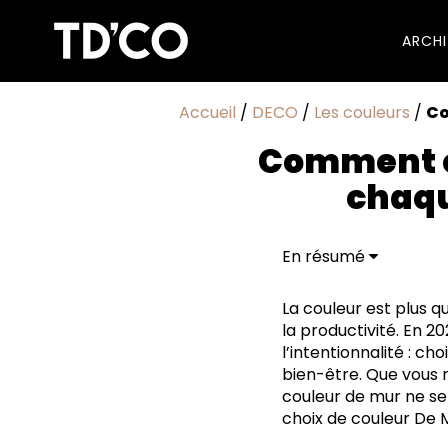
ARCH
Accueil
/
DECO
/
Les couleurs
/
Co
Comment ch
chaqu
En résumé
Tenez compte de la fo
La couleur est plus q
L'éclairage change t
la productivité. En 2
Créez une fluidité s
l’intentionnalité : ch
bien-être. Que vous 
couleur de mur ne se
choix de couleur De 