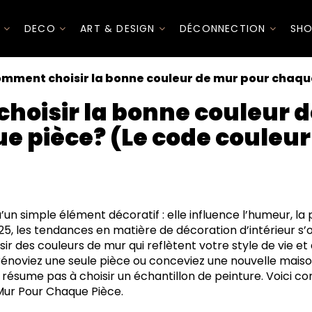
I
DECO
ART & DESIGN
DÉCONNECTION
SHO
mment choisir la bonne couleur de mur pour chaque
oisir la bonne couleur 
e pièce? (Le code couleur
nction de la pièce avant de choisir la peinture
u’un simple élément décoratif : elle influence l’humeur, 
out
025, les tendances en matière de décoration d’intérieur s’
ans monotonie
oisir des couleurs de mur qui reflètent votre style de vie e
rénoviez une seule pièce ou conceviez une nouvelle maison
 résume pas à choisir un échantillon de peinture. Voici c
Mur Pour Chaque Pièce.