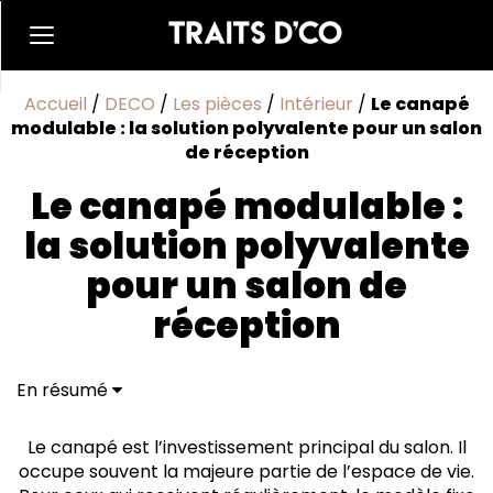
Accueil
/
DECO
/
Les pièces
/
Intérieur
/
Le canapé
modulable : la solution polyvalente pour un salon
de réception
Le canapé modulable :
la solution polyvalente
pour un salon de
réception
En résumé
Une structure technique par blocs indépendants
Fluidité de mouvement et confort de réception
Le canapé est l’investissement principal du salon. Il
Des matériaux adaptés à un usage intensif
occupe souvent la majeure partie de l’espace de vie.
La pérennité d'un mobilier évolutif