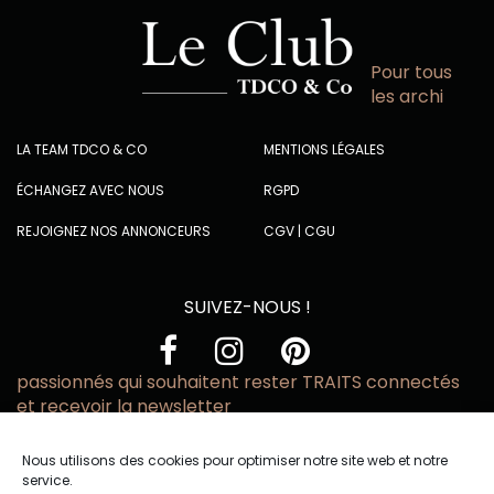
Pour tous
les archi
LA TEAM TDCO & CO
MENTIONS LÉGALES
ÉCHANGEZ AVEC NOUS
RGPD
REJOIGNEZ NOS ANNONCEURS
CGV
|
CGU
SUIVEZ-NOUS !
passionnés qui souhaitent rester TRAITS connectés
et recevoir la newsletter
Vous acceptez de recevoir l’actualité TRAITS D’CO par
Nous utilisons des cookies pour optimiser notre site web et notre
email
service.