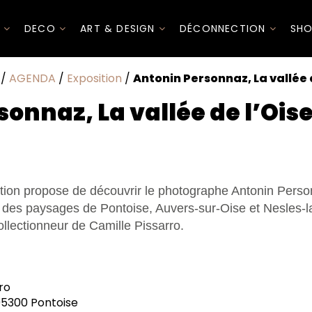
I
DECO
ART & DESIGN
DÉCONNECTION
SHO
/
AGENDA
/
Exposition
/
Antonin Personnaz, La vallée 
onnaz, La vallée de l’Ois
ition propose de découvrir le photographe Antonin Pers
des paysages de Pontoise, Auvers-sur-Oise et Nesles-l
ollectionneur de Camille Pissarro.
ro
95300 Pontoise