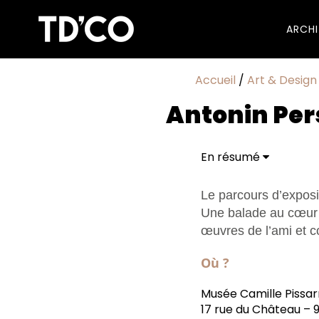
ARCH
Accueil
/
Art & Design
Antonin Pers
En résumé
Le parcours d’expos
Une balade au cœur 
œuvres de l’ami et c
Où ?
Musée Camille Pissar
17 rue du Château – 