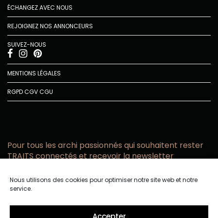
ÉCHANGEZ AVEC NOUS
REJOIGNEZ NOS ANNONCEURS
SUIVEZ-NOUS
MENTIONS LÉGALES
RGPD
CGV
CGU
Pour tous les archi passionnés qui souhaitent rester
TRAITS connectés et recevoir la newsletter
Vous acceptez de recevoir l’actualité TRAITS D’CO par
Nous utilisons des cookies pour optimiser notre site web et notre
email
service.
Vous affirmez avoir pris connaissance de notre politique de
confidentialité.
Accepter