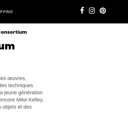
PPING
 Consortium
ium
 des œuvres,
 des techniques
la jeune génération
encore Mike Kelley,
s objets et des