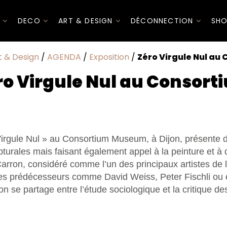
I
DECO
ART & DESIGN
DÉCONNECTION
SHO
t & Design
/
AGENDA
/
Exposition
/
Zéro Virgule Nul au
ro Virgule Nul au Consort
 Virgule Nul » au Consortium Museum, à Dijon, présente
pturales mais faisant également appel à la peinture et à
Carron, considéré comme l’un des principaux artistes de 
des prédécesseurs comme David Weiss, Peter Fischli ou 
ron se partage entre l’étude sociologique et la critique de