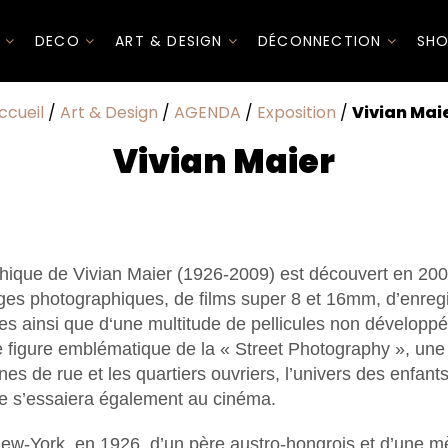
I
DECO
ART & DESIGN
DÉCONNECTION
SHO
ccueil
/
Art & Design
/
AGENDA
/
Exposition
/
Vivian Mai
Vivian Maier
ique de Vivian Maier (1926-2009) est découvert en 2007
es photographiques, de films super 8 et 16mm, d’enregi
s ainsi que d‘une multitude de pellicules non développ
e figure emblématique de la « Street Photography », une 
nes de rue et les quartiers ouvriers, l’univers des enfants
lle s’essaiera également au cinéma.
New-York, en 1926, d’un père austro-hongrois et d’une mè