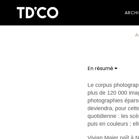
ARCH
A
En résumé
Le corpus photograph
plus de 120 000 imag
photographies éparse
deviendra, pour cett
quotidienne : les scè
puis en couleurs ; e
Vivian Maier naît à 