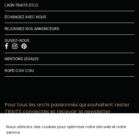
L'ADN TRAITS D'CO
ÉCHANGEZ AVEC NOUS
REJOIGNEZ NOS ANNONCEURS
SUIVEZ-NOUS
MENTIONS LÉGALES
RGPD
CGV
CGU
Pour tous les archi passionnés qui souhaitent rester
TRAITS connectés et recevoir la newsletter
Vous acceptez de recevoir l’actualité TRAITS D’CO par
Nous utilisons des cookies pour optimiser notre site web et notre
email
service.
Vous affirmez avoir pris connaissance de notre politique de