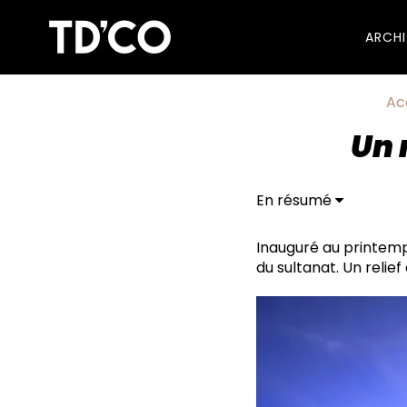
ARCH
Ac
Un 
En résumé
Un voyage multimédia 
Inauguré au printemp
du sultanat. Un relie