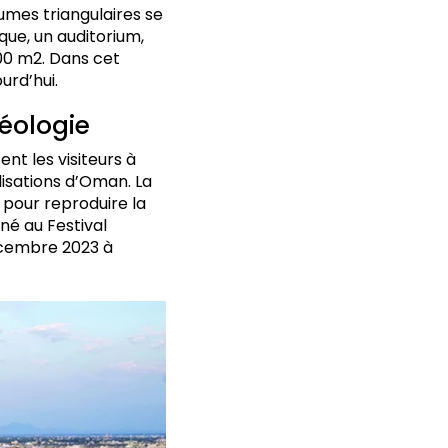
umes triangulaires se
èque, un auditorium,
0 m2. Dans cet
urd’hui.
géologie
nt les visiteurs à
ilisations d’Oman. La
 pour reproduire la
né au Festival
décembre 2023 à