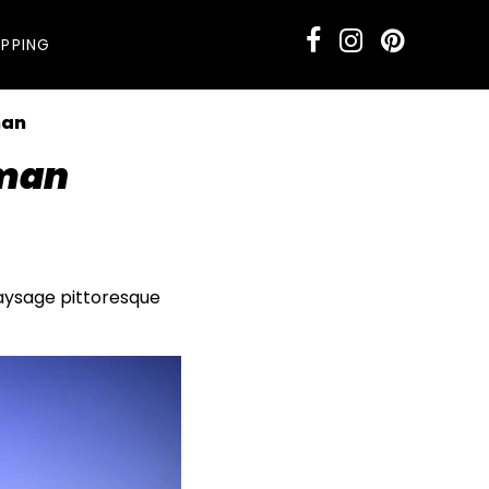
PPING
man
Oman
paysage pittoresque