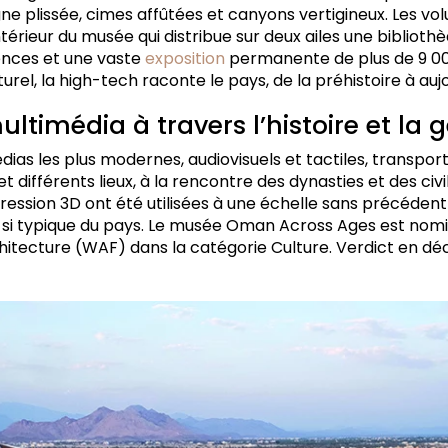
e plissée, cimes affûtées et canyons vertigineux. Les vol
ntérieur du musée qui distribue sur deux ailes une biblioth
ences et une vaste
exposition
permanente de plus de 9 00
el, la high-tech raconte le pays, de la préhistoire à aujo
timédia à travers l’histoire et la 
ias les plus modernes, audiovisuels et tactiles, transporte
t différents lieux, à la rencontre des dynasties et des civ
ression 3D ont été utilisées à une échelle sans précédent
 si typique du pays. Le musée Oman Across Ages est nomi
rchitecture (WAF) dans la catégorie Culture. Verdict en 