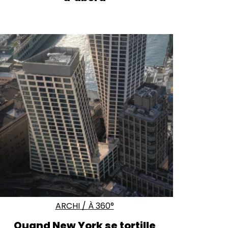
ARCHI
/
À 360°
Quand
New York
se tortille