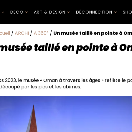
I
DECO
ART & DESIGN
DÉCONNECTION
SHO
cueil
/
ARCHI
/
À 360°
/
Un musée taillé en pointe à O
musée taillé en pointe à 
à travers l'histoire et la géologie
s 2023, le musée « Oman à travers les âges » reflète le 
f découpé par les pics et les abîmes.