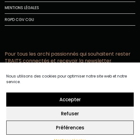
MENTIONS LÉGALES
RGPD
CGV
CGU
Pour tous les archi passionnés qui souhaitent rester
TRAITS connectés et recevoir la newsletter
Vous acceptez de recevoir l’actualité TRAITS D’CO par
Nous utilisons des cookies pour optimiser notre site web et notre
email
service.
Vous affirmez avoir pris connaissance de notre politique de
confidentialité.
Accepter
Refuser
Préférences