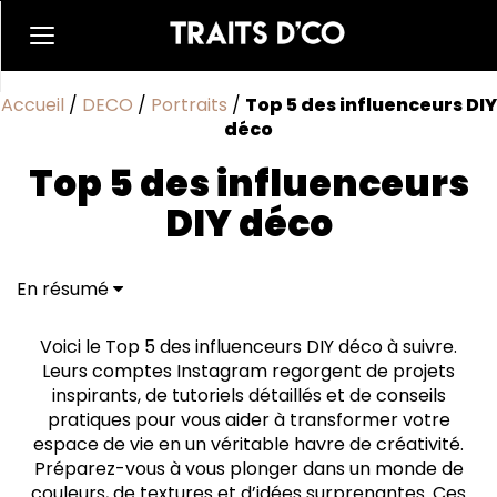
Accueil
/
DECO
/
Portraits
/
Top 5 des influenceurs DIY
déco
Top 5 des influenceurs
DIY déco
En résumé
thibaultmao : la référence pour vos tutoriels déco
madamebblog : la reine du bricolage et du recyclage
Voici le Top 5 des influenceurs DIY déco à suivre.
inesaki__ : la créativité à l'état pur
Leurs comptes Instagram regorgent de projets
isnata_sun : l'experte en DIY
inspirants, de tutoriels détaillés et de conseils
elocin_home : la source d'inspiration pour relooker
pratiques pour vous aider à transformer votre
notre intérieur
espace de vie en un véritable havre de créativité.
Préparez-vous à vous plonger dans un monde de
couleurs, de textures et d’idées surprenantes. Ces