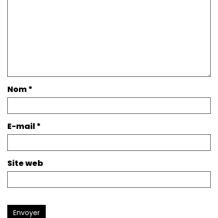
Nom
*
E-mail
*
Site web
Envoyer