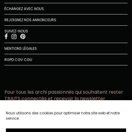
ÉCHANGEZ AVEC NOUS
REJOIGNEZ NOS ANNONCEURS
SUIVEZ-NOUS
MENTIONS LÉGALES
RGPD
CGV
CGU
Pour tous les archi passionnés qui souhaitent rester
TRAITS connectés et recevoir la newsletter
Vous acceptez de recevoir l’actualité TRAITS D’CO par
Nous utilisons des cookies pour optimiser notre site web et notre
email
service.
Vous affirmez avoir pris connaissance de notre politique de
confidentialité.