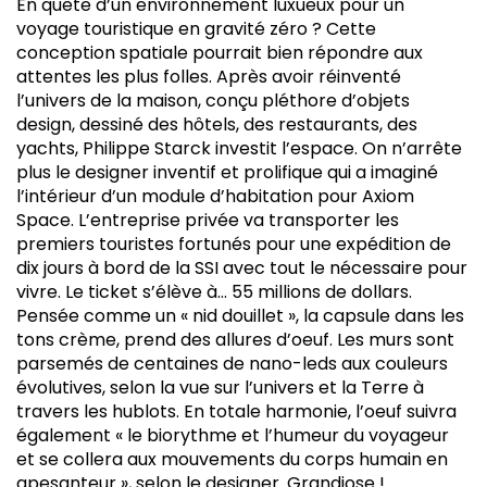
E
n quête d’un environnement luxueux pour un
voyage touristique en gravité zéro ? Cette
conception spatiale pourrait bien répondre aux
attentes les plus folles. Après avoir réinventé
l’univers de la maison, conçu pléthore d’objets
design, dessiné des hôtels, des restaurants, des
yachts, Philippe Starck investit l’espace. On n’arrête
plus le designer inventif et prolifique qui a imaginé
l’intérieur d’un module d’habitation pour Axiom
Space. L’entreprise privée va transporter les
premiers touristes fortunés pour une expédition de
dix jours à bord de la SSI avec tout le nécessaire pour
vivre. Le ticket s’élève à… 55 millions de dollars.
Pensée comme un « nid douillet », la capsule dans les
tons crème, prend des allures d’oeuf. Les murs sont
parsemés de centaines de nano-leds aux couleurs
évolutives, selon la vue sur l’univers et la Terre à
travers les hublots. En totale harmonie, l’oeuf suivra
également « le biorythme et l’humeur du voyageur
et se collera aux mouvements du corps humain en
apesanteur », selon le designer. Grandiose !