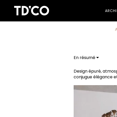
ARCH
A
En résumé
Un secret à garder...
Design épuré, atmosp
conjugue élégance et 