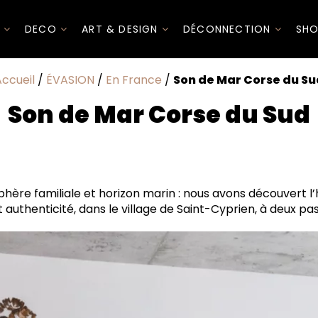
I
DECO
ART & DESIGN
DÉCONNECTION
SHO
ccueil
/
ÉVASION
/
En France
/
Son de Mar Corse du Su
Son de Mar Corse du Sud
 ou à partager
hère familiale et horizon marin : nous avons découvert l’
authenticité, dans le village de Saint-Cyprien, à deux p