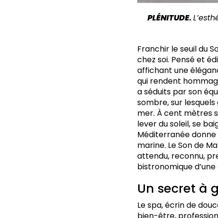
PLÉNITUDE.
L’esth
F
ranchir le seuil du 
chez soi. Pensé et édi
affichant une élégan
qui rendent hommage à
a séduits par son équ
sombre, sur lesquels 
mer. À cent mètres s
lever du soleil, se b
Méditerranée donne au
marine. Le Son de Ma
attendu, reconnu, pr
bistronomique d’une g
Un secret à 
Le spa, écrin de douc
bien-être, profession