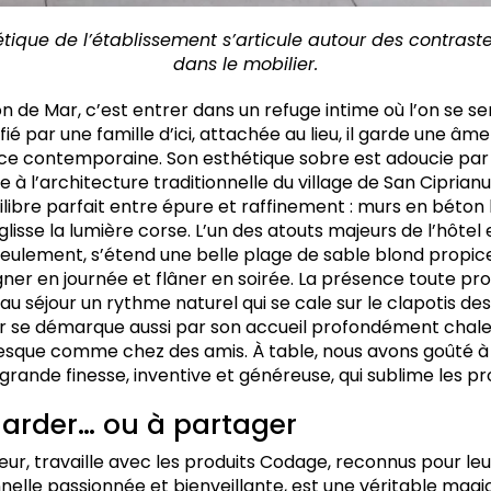
étique de l’établissement
s’articule autour des contrast
dans le mobilier.
Son de Mar, c’est entrer dans un refuge intime où l’on se
fié par une famille d’ici, attachée au lieu, il garde une âme
ce contemporaine. Son esthétique sobre est adoucie par 
 l’architecture traditionnelle du village de San Ciprianu
ilibre parfait entre épure et raffinement : murs en béton 
glisse la lumière corse. L’un des atouts majeurs de l’hôtel 
eulement, s’étend une belle plage de sable blond propic
aigner en journée et flâner en soirée. La présence toute pr
 séjour un rythme naturel qui se cale sur le clapotis des
r se démarque aussi par son accueil profondément chale
esque comme chez des amis. À table, nous avons goûté à
rande finesse, inventive et généreuse, qui sublime les pro
garder… ou à partager
eur, travaille avec les produits Codage, reconnus pour leu
nelle passionnée et bienveillante, est une véritable magici