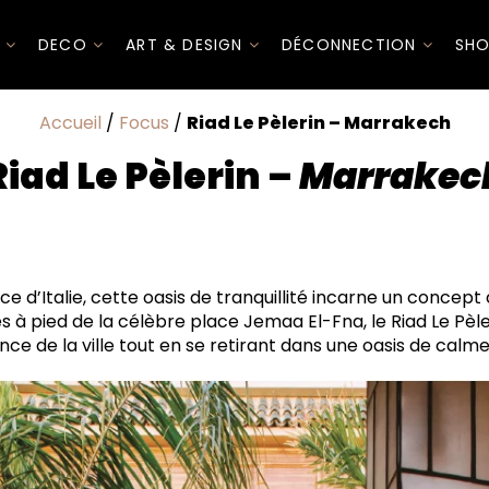
I
DECO
ART & DESIGN
DÉCONNECTION
SHO
Accueil
/
Focus
/
Riad Le Pèlerin – Marrakech
Riad Le Pèlerin –
Marrakec
r la médina
ace d’Italie, cette oasis de tranquillité incarne un concept 
s à pied de la célèbre place Jemaa El-Fna, le Riad Le Pèl
nce de la ville tout en se retirant dans une oasis de calme