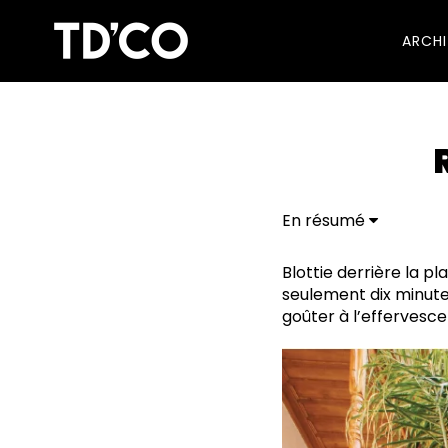
ARCH
En résumé
Terrasse avec vue su
Blottie derrière la pl
seulement dix minute
goûter à l’effervesce