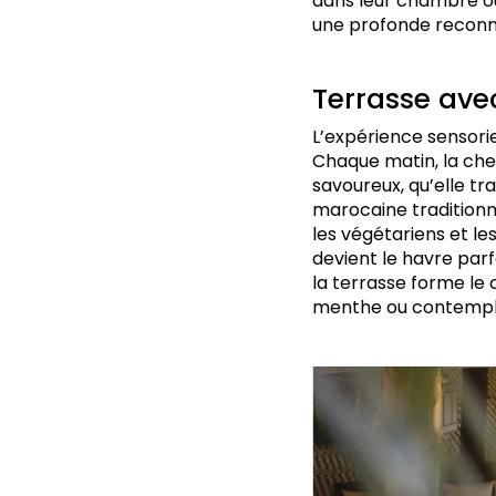
dans leur chambre ou
une profonde reconnex
Terrasse ave
L’expérience sensorie
Chaque matin, la chef
savoureux, qu’elle tr
marocaine tradition
les végétariens et le
devient le havre par
la terrasse forme le 
menthe ou contempler