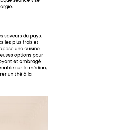
haque séance vise
ergie.
es saveurs du pays.
 les plus frais et
ropose une cuisine
euses options pour
erdoyant et ombragé
enable sur la médina,
rer un thé à la