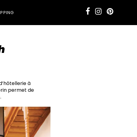
PPING
h
d’hôtellerie à
erin permet de
.