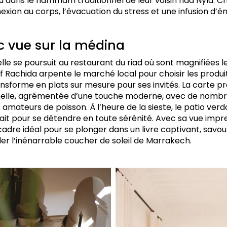
 dans le hammam traditionnel de leur voisin riad Nyla. C
ion au corps, l’évacuation du stress et une infusion d’én
c vue sur la médina
lle se poursuit au restaurant du riad où sont magnifiées l
 Rachida arpente le marché local pour choisir les produits
ansforme en plats sur mesure pour ses invités. La carte p
nelle, agrémentée d’une touche moderne, avec de nombr
s amateurs de poisson. À l’heure de la sieste, le patio v
fait pour se détendre en toute sérénité. Avec sa vue impr
cadre idéal pour se plonger dans un livre captivant, savou
 l’inénarrable coucher de soleil de Marrakech.