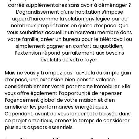
une extension maison durable
carrés supplémentaires sans avoir à déménager ?
Optimiser l'aménagement et le design de son
L’agrandissement d’une habitation s’impose
extension
aujourd’hui comme la solution privilégiée par de
Les erreurs à éviter lors d'un projet d'extension
nombreux propriétaires en quête d’espace. Que
maison
vous souhaitiez accueillir un nouveau membre dans
Conclusion
votre famille, créer un bureau pour le télétravail ou
simplement gagner en confort au quotidien,
l’extension répond parfaitement aux besoins
évolutifs de votre foyer.
Mais ne vous y trompez pas : au-delà du simple gain
d’espace, une extension bien pensée valorise
considérablement votre patrimoine immobilier. Elle
vous offre également l’opportunité de repenser
l’agencement global de votre maison et d’en
améliorer les performances énergétiques.
Cependant, avant de vous lancer tête baissée dans
ce projet ambitieux, prenez le temps de considérer
plusieurs aspects essentiels.