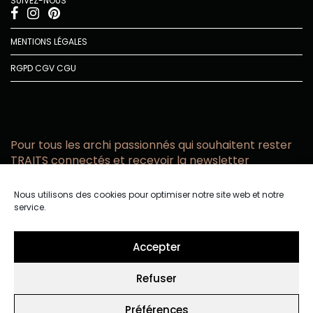
SUIVEZ-NOUS
MENTIONS LÉGALES
RGPD
CGV
CGU
Pour tous les archi passionnés qui souhaitent rester
TRAITS connectés et recevoir la newsletter
Vous acceptez de recevoir l’actualité TRAITS D’CO par
Nous utilisons des cookies pour optimiser notre site web et notre
email
service.
Vous affirmez avoir pris connaissance de notre politique de
confidentialité.
Accepter
Refuser
Préférences