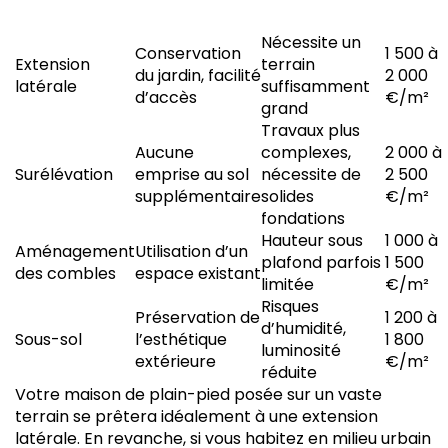
Nécessite un
Conservation
1 500 à
Extension
terrain
du jardin, facilité
2 000
latérale
suffisamment
d’accès
€/m²
grand
Travaux plus
Aucune
complexes,
2 000 à
Surélévation
emprise au sol
nécessite de
2 500
supplémentaire
solides
€/m²
fondations
Hauteur sous
1 000 à
Aménagement
Utilisation d’un
plafond parfois
1 500
des combles
espace existant
limitée
€/m²
Risques
Préservation de
1 200 à
d’humidité,
Sous-sol
l’esthétique
1 800
luminosité
extérieure
€/m²
réduite
Votre maison de plain-pied posée sur un vaste
terrain se prêtera idéalement à une extension
latérale. En revanche, si vous habitez en milieu urbain