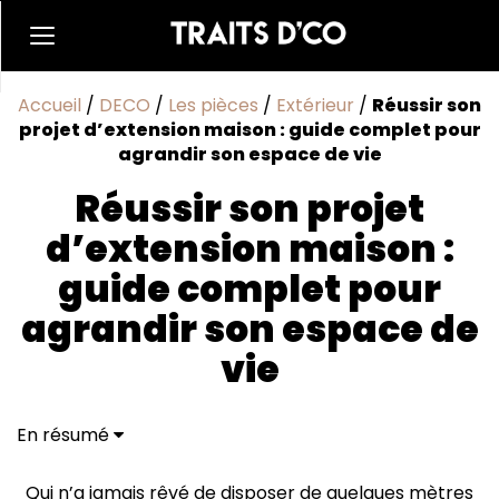
Accueil
/
DECO
/
Les pièces
/
Extérieur
/
Réussir son
projet d’extension maison : guide complet pour
agrandir son espace de vie
Réussir son projet
d’extension maison :
guide complet pour
agrandir son espace de
vie
En résumé
Les étapes clés pour réussir une extension maison
Les matériaux et techniques de construction pour
Qui n’a jamais rêvé de disposer de quelques mètres